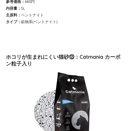
参考価格：
660円
内容量：
5L
主原料：
ベントナイト
タイプ：
鉱物系(‎ベントナイト)
ホコリが生まれにくい猫砂⑬：Catmania カーボ
ン粒子入り