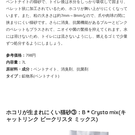
ベントナイトの猫砂で、トイレ後は水分をしっかり吸収して固まり、
ペレット状に加工されているため、ホコリが舞い上がりにくくなって
います。また、粒の大きさは約7mm～8mmなので、爪や肉球の間に
挟まりにくい猫砂です。さらに消臭、抗菌機能があるブルーとピンク
のペレットもプラスされて、ニオイや菌の繁殖を抑えてくれます。水
には溶けないため、トイレには流さないようにし、燃えるゴミで少量
ずつ処分するようにしましょう。
参考価格：
798円
内容量：
7L
原材料・成分：
ベントナイト、消臭剤、抗菌剤
タイプ：
鉱物系(ベントナイト)
ホコリが生まれにくい猫砂③：B＊Crysta mix(キ
ャットリンク ビークリスタ ミックス)