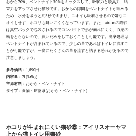
おから70%、ベントナイト30%をミックスして、吸収力と脱臭力、結
束力をアップさせた猫砂です。おからの隙間をベントナイトが埋める
ため、水分を吸うと約3秒で固まり、ニオイも吸着させるので嫌なニ
オイもせず、ホコリも舞いにくくなっています。また、pidanの猫砂
は真空パックで包装されるのでコンパクトで形が崩れにくく、収納の
幅をとらないので、買いだめをしておくことも可能です。廃棄処理は
ベントナイトが含まれているので、少しの量であればトイレに流すこ
とが可能ですが、一度にたくさんの量を流すと詰まる恐れがあるので
注意しましょう。
参考価格：
1,690円
内容量：
7L(3.6kg)
主原材料：
おから・ベントナイト
タイプ：
食物・鉱物系(おから・ベントナイト)
ホコリが生まれにくい猫砂⑮：アイリスオーヤマ
上から猫トイレ用猫砂