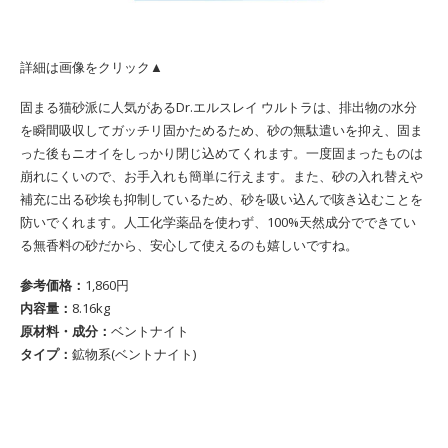
詳細は画像をクリック▲
固まる猫砂派に人気があるDr.エルスレイ ウルトラは、排出物の水分
を瞬間吸収してガッチリ固かためるため、砂の無駄遣いを抑え、固ま
った後もニオイをしっかり閉じ込めてくれます。一度固まったものは
崩れにくいので、お手入れも簡単に行えます。また、砂の入れ替えや
補充に出る砂埃も抑制しているため、砂を吸い込んで咳き込むことを
防いでくれます。人工化学薬品を使わず、100%天然成分でできてい
る無香料の砂だから、安心して使えるのも嬉しいですね。
参考価格：
1,860円
内容量：
8.16kg
原材料・成分：
ベントナイト
タイプ：
鉱物系(ベントナイト)