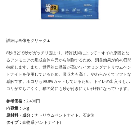
詳細は画像をクリック▲
8秒ほどで砂がガッチリ固まり、特許技術によってニオイの原因とな
るアンモニアの形成自体を元から制御するため、消臭効果が約40日間
持続します。また、世界的に品質が高いワイオミングナトリウムベン
トナイトを使用しているため、吸収力も高く、やわらかくてソフトな
感触です。ホコリも99.9%カットしているため、トイレの出入りもホ
コリが立ちにくく、猫の足にも砂が付きにくい仕様になっています。
参考価格：
2,436円
内容量：
‎6kg
原材料・成分：
ナトリウムベントナイト、石灰岩
タイプ：
鉱物系(‎ベントナイト)