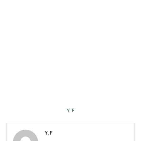
Y.F
Y.F