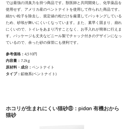
では最強の消臭力を持つ商品です。獣医師と共同開発し、化学薬品を
使用せず、アメリカ産のベントナイトを使用して作られた商品です。
細かい粒子を除去し、規定値の粒だけを厳選してパッキングしている
ため、砂埃が舞いにくいくなっています。また、素早く固まり、崩れ
にくいので、トイレをあまり汚すことなく、お手入れが簡単に行えま
す。パッケージも丈夫なビニール製でチャック付きのデザインになっ
ているので、余った砂の保管にも便利です。
参考価格：
4,510円
内容量：
7.2kg
原材料・成分：
ベントナイト
タイプ：
鉱物系(ベントナイト)
ホコリが生まれにくい猫砂⑧：pidan 有機おから
猫砂