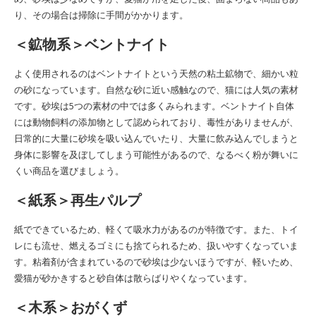
り、その場合は掃除に手間がかかります。
＜鉱物系＞ベントナイト
よく使用されるのはベントナイトという天然の粘土鉱物で、細かい粒
の砂になっています。自然な砂に近い感触なので、猫には人気の素材
です。砂埃は5つの素材の中では多くみられます。ベントナイト自体
には動物飼料の添加物として認められており、毒性がありませんが、
日常的に大量に砂埃を吸い込んでいたり、大量に飲み込んでしまうと
身体に影響を及ぼしてしまう可能性があるので、なるべく粉が舞いに
くい商品を選びましょう。
＜紙系＞再生パルプ
紙でできているため、軽くて吸水力があるのが特徴です。また、トイ
レにも流せ、燃えるゴミにも捨てられるため、扱いやすくなっていま
す。粘着剤が含まれているので砂埃は少ないほうですが、軽いため、
愛猫が砂かきすると砂自体は散らばりやくなっています。
＜木系＞おがくず