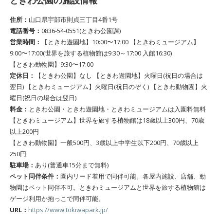
ときわ公園の施設情報
住所：
山口県宇部市則貞三丁目4番1号
電話番号：
0836-54-0551(ときわ公園課)
営業時間：
【ときわ遊園地】10:00〜17:00 【ときわミュージアム】
9:00〜17:00(世界を旅する植物館は9:30～17:00 入館16:30)
【ときわ動物園】9:30〜17:00
定休日：
【ときわ公園】なし 【ときわ遊園地】火曜日(祝日の場合は
翌日) 【ときわミュージアム】火曜日(祝日のぞく) 【ときわ動物園】火
曜日(祝日の場合は翌日)
料金：
ときわ公園・ときわ遊園地・ときわミュージアムは入園料無料
【ときわミュージアム】世界を旅する植物館は18歳以上300円、70歳
以上200円
【ときわ動物園】一般500円、3歳以上中学生以下200円、70歳以上
250円
駐車場：
あり(普通車15分まで無料)
ペット同伴条件：
園内リード着用で同伴可能。各屋内施設、店舗、動
物園はペット同伴不可。ときわミュージアムと世界を旅する植物館は
ゲージ利用か抱っこで同伴可能。
URL：
https://www.tokiwapark.jp/