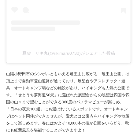
豆柴 リキ丸(@rikimaru0730)がシェアした投稿
山陽小野田市のシンボルともいえる竜王山に広がる「竜王山公園」は
頂上まで自動車登山道路が通っており、展望台やアスレチック・遊
具、オートキャンプ場などの施設があり、ハイキングも人気の公園で
す。「せとうち夢海道50景」に選ばれた展望台からの眺望は四国や四
国の山々まで望むことができる360度のパノラマビューが楽しめ、
「日本の夜景100選」にも選ばれているスポットです。オートキャン
プはペット同伴ができませんが、愛犬とは公園内をハイキングや散策
をして楽しめます。春にはおよそ10,000本の桜が公園をいろどり、秋
にも紅葉風景を堪能することができますよ！