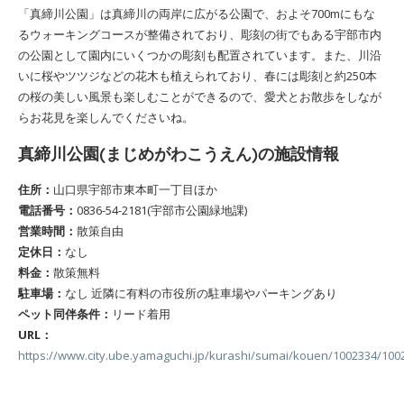
「真締川公園」は真締川の両岸に広がる公園で、およそ700mにもな
るウォーキングコースが整備されており、彫刻の街でもある宇部市内
の公園として園内にいくつかの彫刻も配置されています。また、川沿
いに桜やツツジなどの花木も植えられており、春には彫刻と約250本
の桜の美しい風景も楽しむことができるので、愛犬とお散歩をしなが
らお花見を楽しんでくださいね。
真締川公園(まじめがわこうえん)の施設情報
住所：
山口県宇部市東本町一丁目ほか
電話番号：
0836-54-2181(宇部市公園緑地課)
営業時間：
散策自由
定休日：
なし
料金：
散策無料
駐車場：
なし 近隣に有料の市役所の駐車場やパーキングあり
ペット同伴条件：
リード着用
URL：
https://www.city.ube.yamaguchi.jp/kurashi/sumai/kouen/1002334/100