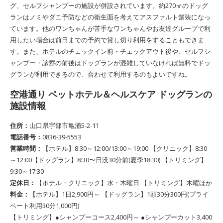
グ、セルフシャンプーの施設が併設されています。約270㎡のドッグ
ランはノミやダニ予防などの衛生面を考えてアスファルト舗装になっ
ています。他のワンちゃんが苦手なワンちゃんやお友達グループで利
用したい場合は前日までの予約で貸し切り利用をすることもできま
す。また、ホテルのチェックイン前・チェックアウト後や、セルフシ
ャンプー・診察の前後はドッグランが混雑していなければ無料でドッ
グランが利用できるので、合わせて利用するのもよいですね。
空港通り ペットホテル＆ヘルスケア ドッグランの
施設情報
住所：
山口県宇部市亀浦5-2-11
電話番号：
0836-39-5553
営業時間：
【ホテル】8:30～12:00/13:00～19:00 【クリニック】8:30
～12:00【ドッグラン】8:30〜日没30分前(夏季18:30) 【トリミング】
9:30～17:30
定休日：
【ホテル・クリニック】水・木曜日 【トリミング】木曜ほか
料金：
【ホテル】1日2,900円～ 【ドッグラン】1頭30分300円(プライ
ベート利用30分1,000円)
【トリミング】●シャンプーコース2,400円～ ●シャンプーカット3,400