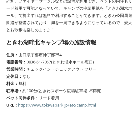
外炉、ファイヤーサークルなどの設備が利用でき、ペットの同伴もリ
ード着用で可能となっていて、キャンプの申請用紙を「ときわ湖水ホ
ール」で提出すれば無料で利用することができます。ときわ公園周遊
園路が整備されており、湖を一周できるようになっているので、愛犬
とお散歩も楽しめますよ！
ときわ湖畔北キャンプ場の施設情報
住所：
山口県宇部市沖宇部254
電話番号：
0836-51-7057(ときわ湖水ホール窓口)
営業時間：
チェックイン・チェックアウト フリー
定休日：
なし
料金：
無料
駐車場：
約100台(ときわスポーツ広場駐車場 ※有料)
ペット同伴条件：
リード着用
URL：
https://www.tokiwapark.jp/etc/camp.html