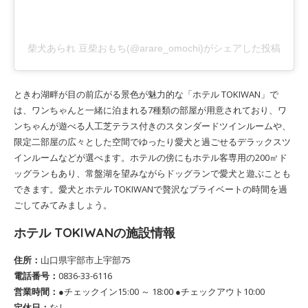
柴犬あられ 豆柴おもち(@arare_omochi)がシェアした投稿
ときわ湖畔が目の前広がる景色が魅力的な「ホテル TOKIWAN」で
は、ワンちゃんと一緒に泊まれる7種類の部屋が用意されており、ワ
ンちゃんが遊べる人工芝テラス付きのスタンダードツインルームや、
限定二部屋の広々とした空間でゆったり愛犬と過ごせるデラックスツ
インルームなどが選べます。ホテルの傍にもホテル客専用の200㎡ド
ッグランもあり、常盤湖を望みながらドッグランで愛犬と遊ぶことも
できます。愛犬とホテル TOKIWANで贅沢なプライベートの時間を過
ごしてみてみましょう。
ホテル TOKIWANの施設情報
住所：
山口県宇部市上宇部75
電話番号：
0836-33-6116
営業時間：
●チェックイン15:00 ～ 18:00 ●チェックアウト10:00
定休日：
なし