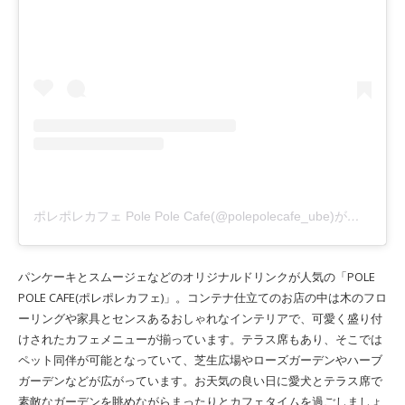
ポレポレカフェ Pole Pole Cafe(@polepolecafe_ube)がシェアした投稿
パンケーキとスムージェなどのオリジナルドリンクが人気の「POLE
POLE CAFE(ポレポレカフェ)」。コンテナ仕立てのお店の中は木のフロ
ーリングや家具とセンスあるおしゃれなインテリアで、可愛く盛り付
けされたカフェメニューが揃っています。テラス席もあり、そこでは
ペット同伴が可能となっていて、芝生広場やローズガーデンやハーブ
ガーデンなどが広がっています。お天気の良い日に愛犬とテラス席で
素敵なガーデンを眺めながらまったりとカフェタイムを過ごしましょ