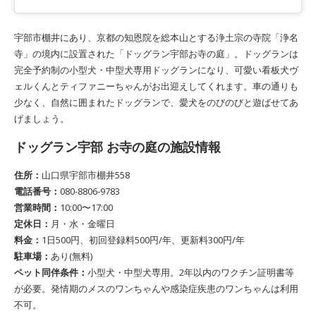
宇部市棚井にあり、京都の知恩院を総本山とする浄土宗の寺院「浄名
寺」の境内に設置された「ドッグラン宇部お寺の庭」。ドッグランは
完全予約制の小型犬・中型犬専用ドッグランになり、可愛い看板犬ヴ
ェルくんとティファニーちゃんがお出迎えしてくれます。車の通りも
少なく、自然に囲まれたドッグランで、愛犬をのびのびと遊ばせてあ
げましょう。
ドッグラン宇部 お寺の庭の施設情報
住所：
山口県宇部市棚井558
電話番号：
080-8806-9783
営業時間：
10:00〜17:00
定休日：
月・水・金曜日
料金：
1日500円、初回登録料500円/年、更新料300円/年
駐車場：
あり(無料)
ペット同伴条件：
小型犬・中型犬専用。2年以内のワクチン証明書等
が必要。発情期のメスのワンちゃんや感染症疾患のワンちゃんは利用
不可。