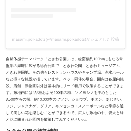
masami.polkadots(@masami.polkadots)がシェアした投稿
自然体感テーマパーク「ときわ公園」は、総面積約100haにもなる常
盤湖の湖畔に広がる総合公園で、ときわ公園、ときわミュージアム、
ときわ遊園地、その他もレストランハウスやキャンプ場、湖水ホール
など様々な施設が揃っています。ペット同伴の場合、園内は各屋内施
設、店舗、動物園以外は基本的にリード着用で散策することができま
す。敷地内には4品種およそ100本の梅、ソメヨシノを中心とした
3,500本もの桜、約10,000本のツツジ、ショウブ、ボタン、あじさい、
フジ、シャクナゲ、ダリア、キンセンカ・スノーボールなど季節を通
して美しい花を楽しむことができるので、広大な敷地の中、愛犬と緑
と花に囲まれた園内を散策してみてくださいね。