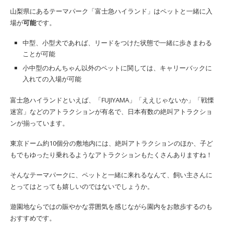
山梨県にあるテーマパーク「富士急ハイランド」はペットと一緒に入
場が
可能
です。
中型、小型犬であれば、リードをつけた状態で一緒に歩きまわる
ことが可能
小中型のわんちゃん以外のペットに関しては、キャリーバックに
入れての入場が可能
富士急ハイランドといえば、「FUJIYAMA」「ええじゃないか」「戦慄
迷宮」などのアトラクションが有名で、日本有数の絶叫アトラクショ
ンが揃っています。
東京ドーム約10個分の敷地内には、絶叫アトラクションのほか、子ど
もでもゆったり乗れるようなアトラクションもたくさんありますね！
そんなテーマパークに、ペットと一緒に来れるなんて、飼い主さんに
とってはとっても嬉しいのではないでしょうか。
遊園地ならではの賑やかな雰囲気を感じながら園内をお散歩するのも
おすすめです。