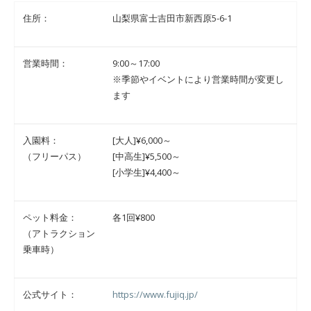
住所：
山梨県富士吉田市新西原5-6-1
営業時間：
9:00～17:00
※季節やイベントにより営業時間が変更し
ます
入園料：
[大人]¥6,000～
（フリーパス）
[中高生]¥5,500～
[小学生]¥4,400～
ペット料金：
各1回¥800
（アトラクション
乗車時）
公式サイト：
https://www.fujiq.jp/