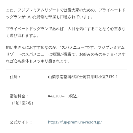
また、フジプレミアムリゾートでは愛犬家のための、プライベートド
ッグランがついた特別な部屋も用意されています。
プライベートドッグランであれば、人目を気にすることなく心置きな
く遊び回れますよ。
飼い主さんにおすすめなのが、”スパメニュー”です。フジプレミアム
リゾートのスパメニューは種類が豊富で、お好みのものをチョイスす
れば心も身体もスッキリ癒されます。
住所：
山梨県南都留郡富士河口湖町小立7139-1
宿泊料金：
¥42,300～（税込）
（1泊1室2名）
公式サイト：
https://fuji-premium-resort.jp/