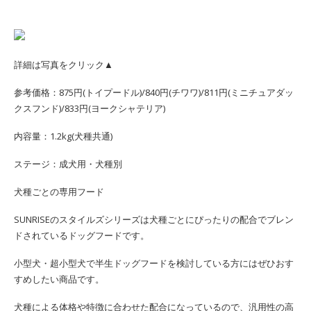
詳細は写真をクリック▲
参考価格：875円(トイプードル)/840円(チワワ)/811円(ミニチュアダッ
クスフンド)/833円(ヨークシャテリア)
内容量：1.2kg(犬種共通)
ステージ：成犬用・犬種別
犬種ごとの専用フード
SUNRISEのスタイルズシリーズは犬種ごとにぴったりの配合でブレン
ドされているドッグフードです。
小型犬・超小型犬で半生ドッグフードを検討している方にはぜひおす
すめしたい商品です。
犬種による体格や特徴に合わせた配合になっているので、汎用性の高