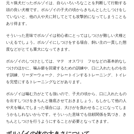
元々猟犬だったボルゾイは、自らいろいろなことを判断して行動する
頭の良い犬種です。ボルゾイの子犬の頃からきちんとしたしつけをし
ていないと、他の人や犬に対してとても攻撃的になってしまうことも
あり得ます。
そういった意味でボルゾイは初心者にとってはしつけが難しい犬種と
いえるでしょう。ボルゾイにしつけをする場合、飼い主の一貫した態
度などがとても重大になってきます。
ボルゾイのしつけとしては、マテ オスワリ フセなどの基本的なし
つけのほかに、噛み癖を回避するための訓練や、口に入れたものを出
す訓練、リーダーウォーク、クレートインするトレーニング、トイレ
を完璧にするトレーニングなどがあります。
ボルゾイは噛む力がとても強いので、子犬の頃から、口に入れたもの
を出すしつけをきちんと徹底させておきましょう。もしかして他の人
や犬を噛んでしまった場合には、大けがを負わせることになってしま
うかもしれないからです。そういった意味でも信頼関係を気づき、き
ちんとしつけを行うようにすることが必要となってきます。
ボルゾイの体の大きさについて