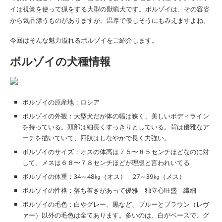
イは視覚を使って猟をする大型の獣猟犬です。ボルゾイは、その容姿
から気品漂うものがありますが、温厚で優しそうにもみえますよね。
今回はそんな魅力溢れるボルゾイをご紹介します。
ボルゾイの犬種情報
ボルゾイの原産地：ロシア
ボルゾイの外観：大型犬だが体の幅は狭く、美しいボディライン
を持っている。頭部は細長くすっきりとしている。背は優雅なア
ーチを描いていて、四肢はしなやかで長く力強い。
ボルゾイのサイズ：オスの体高は７５〜８５センチほどなのに対
して、メスは６８〜７８センチほどが理想と言われいてる
ボルゾイの体重：34～48㎏（オス） 27～39㎏（メス）
ボルゾイの性格：落ち着きがあって優雅 独立心旺盛 繊細
ボルゾイの毛色：白やグレー、黒など、ブルーとブラウン（レヴ
ァー）以外の毛色は全てあります。多いのは、白がベースで、グ