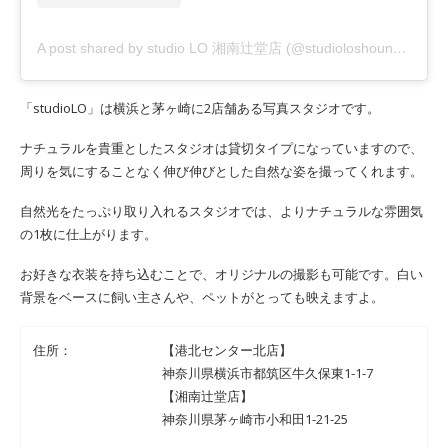
A post shared by studio LO 湘南辻堂店 (@studioloshounan)
「studioLO」は横浜と茅ヶ崎に2店舗ある写真スタジオです。
ナチュラルを貴重としたスタジオは貸切タイプになっていますので、
周りを気にすることなく伸び伸びとした自然な姿を撮ってくれます。
自然光をたっぷり取り入れるスタジオでは、よりナチュラルな雰囲気
の1枚に仕上がります。
お好きな衣装を持ち込むことで、オリジナルの撮影も可能です。白い
背景をベースに飼い主さんや、ペットがとっても映えますよ。
住所：
【港北センター北店】
神奈川県横浜市都筑区牛久保東1-1-7
【湘南辻堂店】
神奈川県茅ヶ崎市小和田1-21-25