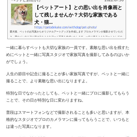
【ペットアート】との思い出を肖像画と
して残しませんか？大切な家族である
犬・猫...
https://petodekake.com/withdog/pet-photo/
愛犬猫、ペットのお写真からオリジナルアートグッズを作成します プロカメラマンが撮影させていただ
き、壁やインテリアに溶け込むようなアート写真を作成いたします。一生に残るようなアートとしての
愛犬・猫をご家庭で愉しんでください。愛犬猫、ペットのお写真か...
一緒に暮らすペットも大切な家族の一員です。素敵な思い出を残すた
めにペットと一緒に写真スタジオで家族写真を撮影してみるのはいか
がでしょう。
人生の節目や記念に撮ることが多い家族写真ですが、ペットと一緒に
撮ることで、より素敵な思い出になりますよ。
特別な日でなかったとしても、ペットと一緒にプロに撮影してもらう
ことで、その日が特別な日に変わりますね。
普段はスマートフォンなどで撮影されることも多いと思いますが、本
格的なスタジオでプロのカメラマンに撮ってもらうことで、いつもと
は違った写真になります。