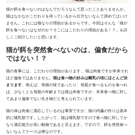
猫が餌を食べないのはなんでだろうなんて思ったことありませんか。
猫はなかなかこだわりを持っているから仕方ないなんて諦めてはいけ
ません。これには猫なりの理由があるからです。今回はそんな「猫が
餌を食べないはなぜのか？そこにはこだわりの理由がある！？」を詳
しくご紹介したいと思います。
猫が餌を突然食べないのは、偏食だから
ではない！？
猫の食事には、こだわりの理由があります 。猫は肉食ですが本来それ
ほど偏食ではありません。
猫は食べ物の好みは離乳の頃にほとんど決
まります
。例えば、母猫の味であったり、母親が食べるものを食べれ
ば、少なくとも母親の年齢までは猫は肉食ですが、本来食べ物に対し
てあまり偏食でない生き物だと考えられています。
猫の体は肉食に適応しているのは事実ですが、猫の内臓の作りは基本
的に哺乳類です。したがって、猫は哺乳類ですので食べ物に対してか
なり適応能力が高い動物であると言えます。ですので、餌を突然食べ
ないなんてケースは稀なのです。