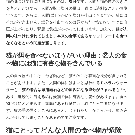
猫の味つけで特に問題になるのは、
塩分
です。人間と猫の体の大きさ
を考えただけでも、人間が取る塩分の量は、猫には過剰なことが想像
できます。さらに、人間は汗をかいて塩分を排出できますが、猫には
それができません。塩分を排出するのは尿からだけなので、すぐに血
圧が上がったり、腎臓に負担がかかってしまいます。加えて、
猫が人
間の味つけに慣れてしまと、本来の食事であるキャットフードを食べ
なくなるという問題が起こります。
猫が餌を食べないほうがいい理由：②人の食
べ物には猫に有害な物を含んでいる
人の食べ物の中には、ねぎ類など、猫の体には有害な成分が含まれる
ことがあります。また、人間の体にはよいと思われる
ミネラルウォー
ター
も、
猫の場合は尿路結石などの原因になる成分が含まれる
ものが
あり、継続的に与えるのは愛猫の体に有害な可能性があります。食べ
物だけにとどまらず、家庭にある植物にも、猫にとって毒になりま
す。猫の手の届くところにあると、じゃれたり、かじったり、飲み込
んだりしてしまうことがあるので要注意です。
猫にとってどんな人間の食べ物が危険