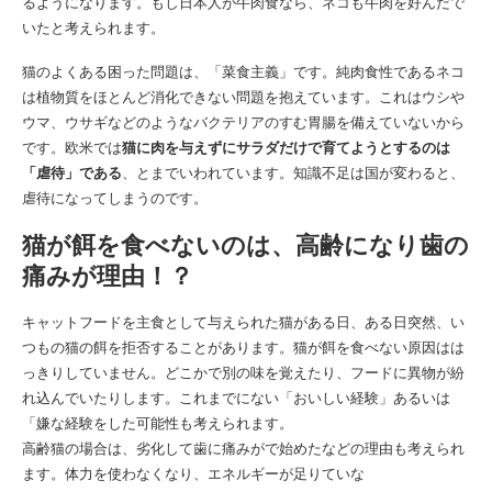
るようになります。もし日本人が牛肉食なら、ネコも牛肉を好んだで
いたと考えられます。
猫のよくある困った問題は、「菜食主義」です。純肉食性であるネコ
は植物質をほとんど消化できない問題を抱えています。これはウシや
ウマ、ウサギなどのようなバクテリアのすむ胃腸を備えていないから
です。欧米では
猫に肉を与えずにサラダだけで育てようとするのは
「虐待」である
、とまでいわれています。知識不足は国が変わると、
虐待になってしまうのです。
猫が餌を食べないのは、高齢になり歯の
痛みが理由！？
キャットフードを主食として与えられた猫がある日、ある日突然、い
つもの猫の餌を拒否することがあります。猫が餌を食べない原因はは
っきりしていません。どこかで別の味を覚えたり、フードに異物が紛
れ込んでいたりします。これまでにない「おいしい経験」あるいは
「嫌な経験をした可能性も考えられます。
高齢猫の場合は、劣化して歯に痛みがで始めたなどの理由も考えられ
ます。体力を使わなくなり、エネルギーが足りていな