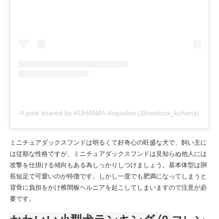
A post shared by KUHANA✁dogsalon (@nodoca_kuhana)
ミニチュアダックスフンドは明るくて好奇心の旺盛な犬で、飼い主に
は従順な性格ですが、ミニチュアダックスフンドは見知らぬ他人には
攻撃を仕掛ける傾向もある為しっかりしつけましょう。基本体型は胴
長短足で可愛いのが特徴です。しかし一度でも肥満になってしまうと
背骨に負担をかけ椎間板ヘルニアを起こしてしまいますので注意が必
要です。