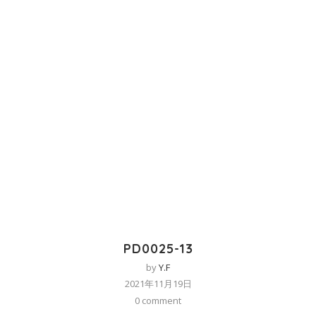
PD0025-13
by
Y.F
2021年11月19日
0 comment