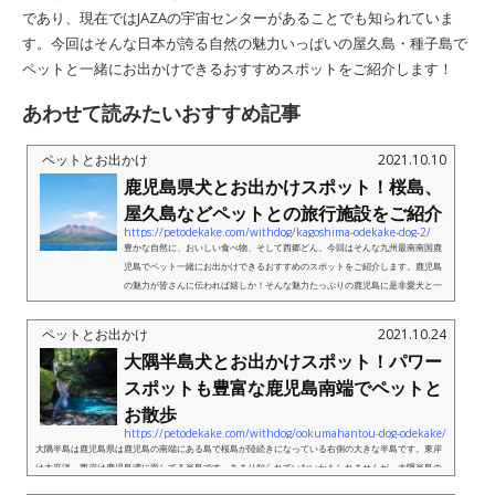
であり、現在ではJAZAの宇宙センターがあることでも知られていま
す。今回はそんな日本が誇る自然の魅力いっぱいの屋久島・種子島で
ペットと一緒にお出かけできるおすすめスポットをご紹介します！
あわせて読みたいおすすめ記事
ペットとお出かけ
2021.10.10
鹿児島県犬とお出かけスポット！桜島、
屋久島などペットとの旅行施設をご紹介
https://petodekake.com/withdog/kagoshima-odekake-dog-2/
豊かな自然に、おいしい食べ物、そして西郷どん。今回はそんな九州最南南国鹿
児島でペット一緒にお出かけできるおすすめのスポットをご紹介します。鹿児島
の魅力が皆さんに伝われば嬉しか！そんな魅力たっぷりの鹿児島に是非愛犬と一
緒にお出かけしてみてはいかがで...
ペットとお出かけ
2021.10.24
大隅半島犬とお出かけスポット！パワー
スポットも豊富な鹿児島南端でペットと
お散歩
https://petodekake.com/withdog/ookumahantou-dog-odekake/
大隅半島は鹿児島県は鹿児島の南端にある島で桜島が陸続きになっている右側の大きな半島です。東岸
は太平洋、西岸は鹿児島湾に面してる半島です。あまり知られていないかもしれませんが、大隅半島の
魅力は花や紅葉、滝などの豊かな自然やパワースポットも多く存在し...