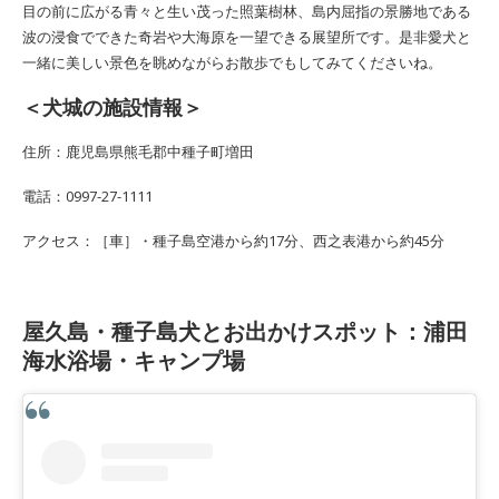
目の前に広がる青々と生い茂った照葉樹林、島内屈指の景勝地である
波の浸食でできた奇岩や大海原を一望できる展望所です。是非愛犬と
一緒に美しい景色を眺めながらお散歩でもしてみてくださいね。
＜犬城の施設情報＞
住所：鹿児島県熊毛郡中種子町増田
電話：0997-27-1111
アクセス：［車］・種子島空港から約17分、西之表港から約45分
屋久島・種子島犬とお出かけスポット：浦田
海水浴場・キャンプ場