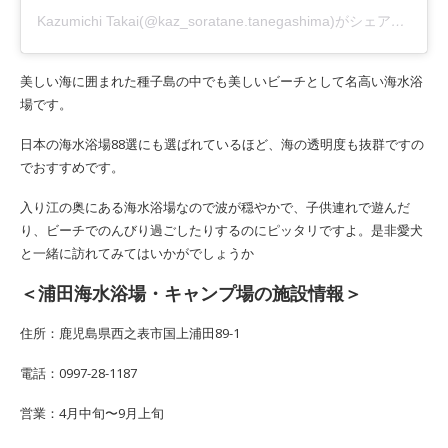
Kazumichi Takai(@kaz_soratane.tanegashima)がシェアした投稿
美しい海に囲まれた種子島の中でも美しいビーチとして名高い海水浴
場です。
日本の海水浴場88選にも選ばれているほど、海の透明度も抜群ですの
でおすすめです。
入り江の奥にある海水浴場なので波が穏やかで、子供連れで遊んだ
り、ビーチでのんびり過ごしたりするのにピッタリですよ。是非愛犬
と一緒に訪れてみてはいかがでしょうか
＜浦田海水浴場・キャンプ場の施設情報＞
住所：鹿児島県西之表市国上浦田89-1
電話：0997-28-1187
営業：4月中旬〜9月上旬