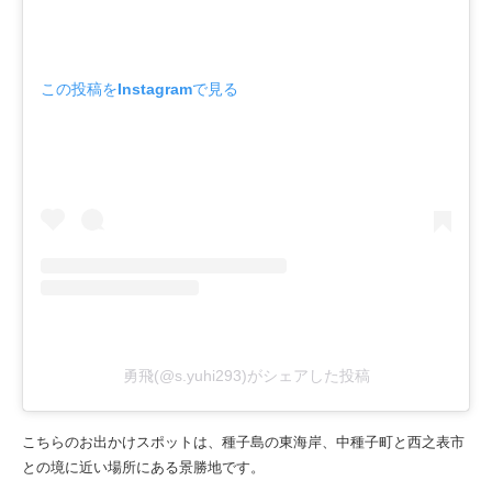
この投稿をInstagramで見る
勇飛(@s.yuhi293)がシェアした投稿
こちらのお出かけスポットは、種子島の東海岸、中種子町と西之表市
との境に近い場所にある景勝地です。