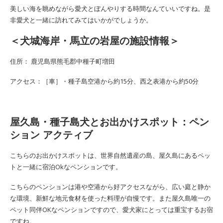
美しい海を眺めながら愛犬とぼんやりする時間なんていいですね。是
非愛犬と一緒に訪れてみてはいかがでしょうか。
＜犬城海岸・馬立の岩屋の施設情報＞
住所： 鹿児島県熊毛郡中種子町増田
アクセス：［車］・種子島空港から約15分、西之表港から約50分
屋久島・種子島犬とお出かけスポット：ペン
ション アクティブ
こちらのお出かけスポットは、世界自然遺産の島、屋久島にあるペッ
トと一緒に宿泊Okなペンションです。
こちらのペンションは港や空港から好アクセスながら、広い庭と静か
な環境、新鮮な地元食材を使った料理が自慢です。また屋久島唯一の
ペット同伴OKなペンションですので、愛犬家にとっては重宝するお宿
ですね。