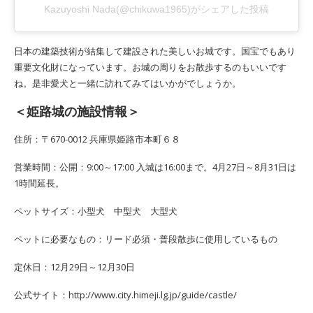
Kazuyoshi Nada(@chikuwa1965)がシェアした投稿
日本の建築技術が結集して建設された美しいお城です。国宝でもあり
重要文化財になっています。お城の周りをお散歩するのもいいです
ね。是非愛犬と一緒に訪れてみてはいかがでしょうか。
＜姫路城の施設情報＞
住所：〒670-0012 兵庫県姫路市本町６８
営業時間：公開：9:00～17:00 入城は16:00まで。4月27日～8月31日は
1時間延長。
ペットサイズ：小型犬 中型犬 大型犬
ペットに必要なもの：リード必須・普段散歩に使用しているもの
定休日：12月29日～12月30日
公式サイト：http://www.city.himeji.lg.jp/guide/castle/