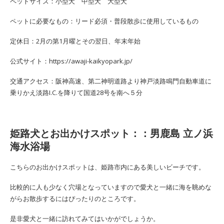
ペットサイズ：小型犬 中型犬 大型犬
ペットに必要なもの：リード必須・普段散歩に使用しているもの
定休日：2月の第1月曜とその翌日、年末年始
公式サイト：https://awaji-kaikyopark.jp/
交通アクセス：阪神高速、第二神明道路より神戸淡路鳴門自動車道に
乗りかえ淡路I.C.を降りて国道28号を南へ５分
姫路犬とお出かけスポット：：男鹿島 立ノ浜
海水浴場
こちらのお出かけスポットは、姫路市内にある美しいビーチです。
比較的に人も少なく穴場となっていますので愛犬と一緒に海を眺めな
がらお散歩するにはぴったりのところです。
是非愛犬と一緒に訪れてみてはいかがでしょうか。