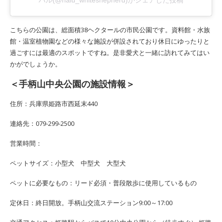
ハル(@halu_whiteshepherd)がシェアした投稿
こちらの公園は、総面積38ヘクタールの市民公園です。資料館・水族
館・温室植物園などの様々な施設が併設されており休日にゆったりと
過ごすには最適のスポットですね。是非愛犬と一緒に訪れてみてはい
かがでしょうか。
＜手柄山中央公園の施設情報＞
住所：兵庫県姫路市西延末440
連絡先：079-299-2500
営業時間：
ペットサイズ：小型犬 中型犬 大型犬
ペットに必要なもの：リード必須・普段散歩に使用しているもの
定休日：終日開放。手柄山交流ステーション9:00～17:00