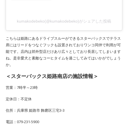
kumakodebeko(@kumakodebeko)がシェアした投稿
こちらは姫路にあるドライブスルーができるスターバックスでテラス
席にはリードをつなぐフックも設置されておりワンコ同伴で利用が可
能です。店内は郊外型店だけあり広々としており長居してしまいます
ね。是非愛犬と素敵なコーヒタイムを過ごしてみてはいかがでしょう
か。
＜スターバックス姫路南店の施設情報＞
営業：7時半～23時
定休日：不定休
住所：兵庫県 姫路市 飾磨区三宅3-3
電話：079-231-5900