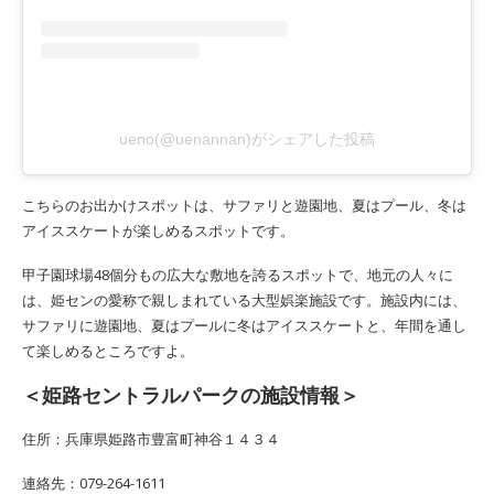
ueno(@uenannan)がシェアした投稿
こちらのお出かけスポットは、サファリと遊園地、夏はプール、冬は
アイススケートが楽しめるスポットです。
甲子園球場48個分もの広大な敷地を誇るスポットで、地元の人々に
は、姫センの愛称で親しまれている大型娯楽施設です。施設内には、
サファリに遊園地、夏はプールに冬はアイススケートと、年間を通し
て楽しめるところですよ。
＜姫路セントラルパークの施設情報＞
住所：兵庫県姫路市豊富町神谷１４３４
連絡先：079-264-1611