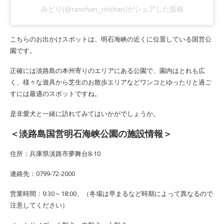
みどり(@ranchan_ririchan)がシェアした投稿
こちらのお出かけスポットは、明石海峡の近くに位置している国営公
園です。
正確には淡路島の本州寄りのエリアにある公園で、園内はとれも広
く、様々な遊具から芝生のお散歩エリアなどワンコとゆったりと過ご
すには最適のスポットですね。
是非愛犬と一緒に訪れてみてはいかがでしょうか。
＜淡路島国営明石海峡公園の施設情報＞
住所：兵庫県淡路市夢舞台8-10
連絡先：0799-72-2000
営業時間：9:30～18:00、（冬場は早まるなど時期によって異なるので
注意してください）