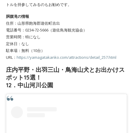
トルを持参してみるのもお勧めです。
胴腹滝の情報
住所：山形県飽海郡遊佐町吉出
電話番号：0234-72-5666（遊佐鳥海観光協会）
営業時間：特になし
定休日：なし
駐車場：無料（10台）
URL：
https://yamagatakanko.com/attractions/detail_257.html
庄内平野・出羽三山・鳥海山犬とお出かけス
ポット15選！
12．中山河川公園