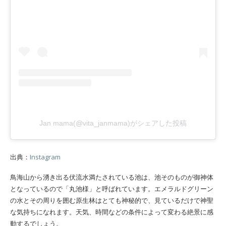
Jan mama(@vita_janmama)がシェアした投稿
出典：
Instagram
鳥海山から湧き出る伏流水満たされている池は、池そのものが御神体
となっているので「丸池様」と呼ばれています。エメラルドグリーン
の水とその周りを囲む原生林はとても神秘的で、見ているだけで神聖
な気持ちになれます。天気、時間などの条件によって変わる絶景に感
動するでしょう。