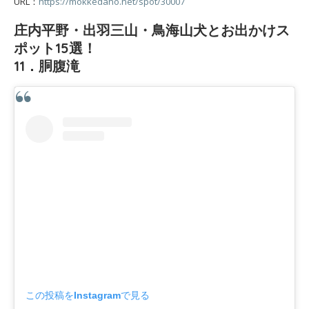
URL：
https://mokkedano.net/spot/30007
庄内平野・出羽三山・鳥海山犬とお出かけス
ポット15選！
11．胴腹滝
この投稿をInstagramで見る