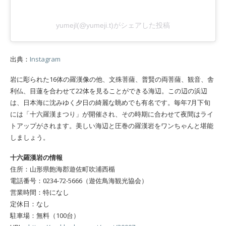
yumejl(@yumeji.t)がシェアした投稿
出典：
Instagram
岩に彫られた16体の羅漢像の他、文殊菩薩、普賢の両菩薩、観音、舎
利仏、目蓮を合わせて22体を見ることができる海辺。この辺の浜辺
は、日本海に沈みゆく夕日の綺麗な眺めでも有名です。毎年7月下旬
には「十六羅漢まつり」が開催され、その時期に合わせて夜間はライ
トアップがされます。美しい海辺と圧巻の羅漢岩をワンちゃんと堪能
しましょう。
十六羅漢岩の情報
住所：山形県飽海郡遊佐町吹浦西楯
電話番号：0234-72-5666（遊佐鳥海観光協会）
営業時間：特になし
定休日：なし
駐車場：無料（100台）