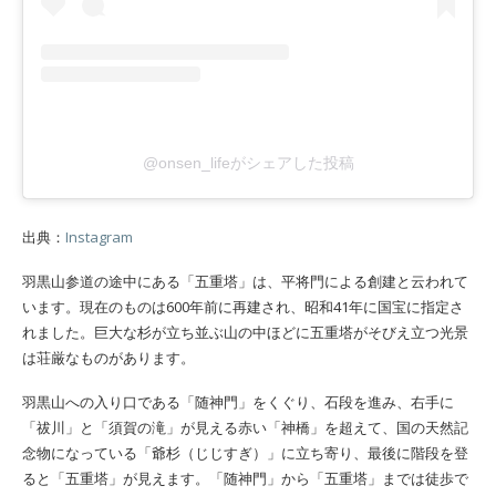
@onsen_lifeがシェアした投稿
出典：
Instagram
羽黒山参道の途中にある「五重塔」は、平将門による創建と云われて
います。現在のものは600年前に再建され、昭和41年に国宝に指定さ
れました。巨大な杉が立ち並ぶ山の中ほどに五重塔がそびえ立つ光景
は荘厳なものがあります。
羽黒山への入り口である「随神門」をくぐり、石段を進み、右手に
「祓川」と「須賀の滝」が見える赤い「神橋」を超えて、国の天然記
念物になっている「爺杉（じじすぎ）」に立ち寄り、最後に階段を登
ると「五重塔」が見えます。「随神門」から「五重塔」までは徒歩で