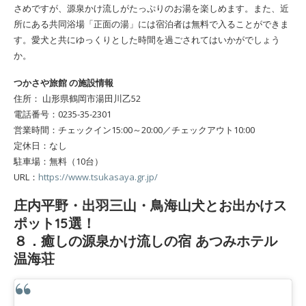
さめですが、源泉かけ流しがたっぷりのお湯を楽しめます。また、近
所にある共同浴場「正面の湯」には宿泊者は無料で入ることができま
す。愛犬と共にゆっくりとした時間を過ごされてはいかがでしょう
か。
つかさや旅館 の施設情報
住所： 山形県鶴岡市湯田川乙52
電話番号：0235-35-2301
営業時間：チェックイン15:00～20:00／チェックアウト10:00
定休日：なし
駐車場：無料（10台）
URL：
https://www.tsukasaya.gr.jp/
庄内平野・出羽三山・鳥海山犬とお出かけス
ポット15選！
８．癒しの源泉かけ流しの宿 あつみホテル
温海荘