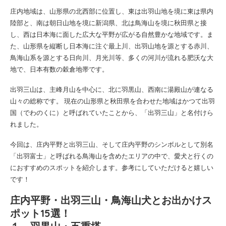
庄内地域は、山形県の北西部に位置し、東は出羽山地を境に東は県内
陸部と、南は朝日山地を境に新潟県、北は鳥海山を境に秋田県と接
し、西は日本海に面した広大な平野が広がる自然豊かな地域です。ま
た、山形県を縦断し日本海に注ぐ最上川、出羽山地を源とする赤川、
鳥海山系を源とする日向川、月光川等、多くの河川が流れる肥沃な大
地で、日本有数の穀倉地帯です。
出羽三山は、主峰月山を中心に、北に羽黒山、西南に湯殿山が連なる
山々の総称です。 現在の山形県と秋田県を合わせた地域はかつて出羽
国（でわのくに）と呼ばれていたことから、「出羽三山」と名付けら
れました。
今回は、庄内平野と出羽三山、そして庄内平野のシンボルとして別名
「出羽富士」と呼ばれる鳥海山を含めたエリアの中で、愛犬と行くの
におすすめのスポットを紹介します。参考にしていただけると嬉しい
です！
庄内平野・出羽三山・鳥海山犬とお出かけス
ポット15選！