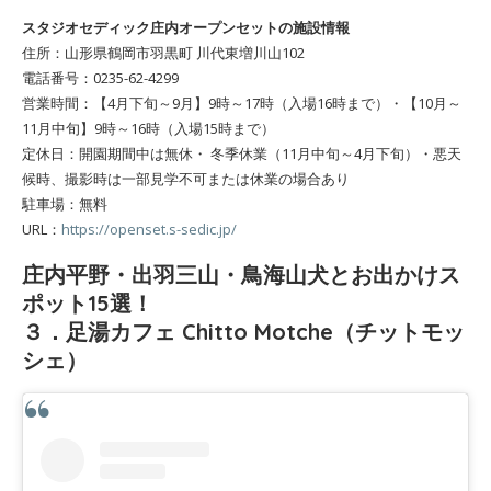
スタジオセディック庄内オープンセットの施設情報
住所：山形県鶴岡市羽黒町 川代東増川山102
電話番号：0235-62-4299
営業時間：【4月下旬～9月】9時～17時（入場16時まで）・【10月～
11月中旬】9時～16時（入場15時まで）
定休日：開園期間中は無休・ 冬季休業（11月中旬～4月下旬）・悪天
候時、撮影時は一部見学不可または休業の場合あり
駐車場：無料
URL：
https://openset.s-sedic.jp/
庄内平野・出羽三山・鳥海山犬とお出かけス
ポット15選！
３．足湯カフェ Chitto Motche（チットモッ
シェ）