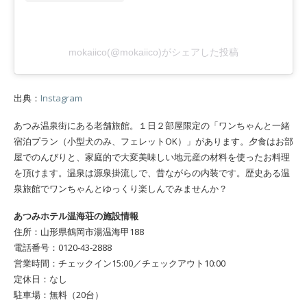
mokaiico(@mokaiico)がシェアした投稿
出典：
Instagram
あつみ温泉街にある老舗旅館。１日２部屋限定の「ワンちゃんと一緒
宿泊プラン（小型犬のみ、フェレットOK）」があります。夕食はお部
屋でのんびりと、家庭的で大変美味しい地元産の材料を使ったお料理
を頂けます。温泉は源泉掛流しで、昔ながらの内装です。歴史ある温
泉旅館でワンちゃんとゆっくり楽しんでみませんか？
あつみホテル温海荘の施設情報
住所：山形県鶴岡市湯温海甲188
電話番号：0120-43-2888
営業時間：チェックイン15:00／チェックアウト10:00
定休日：なし
駐車場：無料（20台）