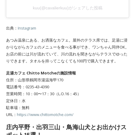
kuu(@cavalierkuu)がシェアした投稿
出典：
Instagram
あつみ温泉にある、お洒落なカフェ。屋外のテラス席では、足湯に浸
かりながらカフェのメニューを食べる事ができ、ワンちゃん同伴OK。
お店の前には川が流れていて、川の流れを聞きながらテラスでゆった
りできます。タオルを持ってこなくても100円で購入できます。
足湯カフェ Chitto Motcheの施設情報
住所：山形県鶴岡市湯温海甲170
電話番号：0235-43-4390
営業時間：10：00〜17：30（L.O.16：45）
定休日：水
駐車場：無料
URL：
https://www.chittomotche.com/
庄内平野・出羽三山・鳥海山犬とお出かけス
ポット15選！