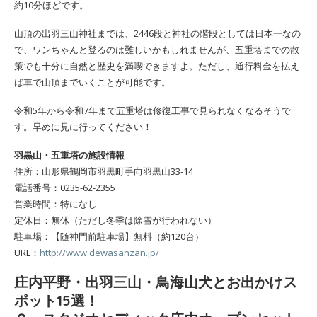
約10分ほどです。
山頂の出羽三山神社までは、2446段と神社の階段としては日本一なの
で、ワンちゃんと登るのは難しいかもしれませんが、五重塔までの散
策でも十分に自然と歴史を満喫できますよ。ただし、通行料金を払え
ば車で山頂までいくことが可能です。
令和5年から令和7年まで五重塔は修復工事で見られなくなるそうで
す。早めに見に行ってください！
羽黒山・五重塔の施設情報
住所：山形県鶴岡市羽黒町手向羽黒山33-14
電話番号：0235-62-2355
営業時間：特になし
定休日：無休（ただし冬季は除雪が行われない）
駐車場：【随神門前駐車場】無料（約120台）
URL：
http://www.dewasanzan.jp/
庄内平野・出羽三山・鳥海山犬とお出かけス
ポット15選！