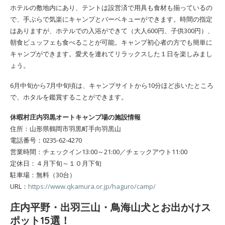
ホテルの敷地内にあり、テントは設営済で用具も食材も揃っているの
で、手ぶらで気楽にキャンプとバーベキューができます。時間の指定
はありますが、ホテルでの入浴ができて（大人600円、子供300円）、
朝食ビュッフェも食べることが可能。キャンプ初心者の方でも簡単に
キャンプができます。愛犬を連れてリラックスした１日を楽しみまし
ょう。
6月中旬から7月中旬頃は、キャンプサイトから10分ほど歩いたところ
で、ホタルを鑑賞することができます。
休暇村庄内羽黒オートキャンプ場の施設情報
住所：山形県鶴岡市羽黒町手向羽黒山
電話番号：0235-62-4270
営業時間：チェックイン13:00～21:00／チェックアウト11:00
定休日：４月下旬～１０月下旬
駐車場：無料（30台）
URL：
https://www.qkamura.or.jp/haguro/camp/
庄内平野・出羽三山・鳥海山犬とお出かけス
ポット15選！