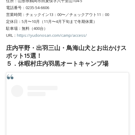
住所：山形県鶴岡市田麦俣字六十里山104-5
電話番号：0235-54-6606
営業時間：チェックイン13：00〜／チェックアウト11：00
定休日：5月〜10月（11月〜4月下旬まで冬期休業）
駐車場：無料（400台）
URL：
https://yudonosan.com/camp/access/
庄内平野・出羽三山・鳥海山犬とお出かけス
ポット15選！
５．休暇村庄内羽黒オートキャンプ場