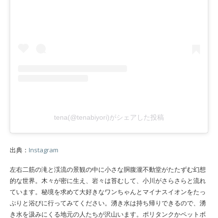
tena(@tenabiyori)がシェアした投稿
出典：
Instagram
左右二筋の滝と渓流の景観の中に小さな胴腹瀧不動堂がたたずむ幻想
的な世界。木々が密に生え、岩々は苔むして、小川がさらさらと流れ
ています。秘境を求めて大好きなワンちゃんとマイナスイオンをたっ
ぷりと浴びに行ってみてください。湧き水は持ち帰りできるので、湧
き水を汲みにくる地元の人たちが沢山います。ポリタンクかペットボ