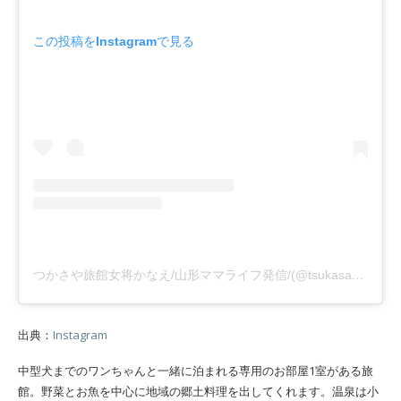
この投稿をInstagramで見る
つかさや旅館女将かなえ/山形ママライフ発信/(@tsukasayaryokan_shonai)がシェアした投稿
出典：
Instagram
中型犬までのワンちゃんと一緒に泊まれる専用のお部屋1室がある旅
館。野菜とお魚を中心に地域の郷土料理を出してくれます。温泉は小