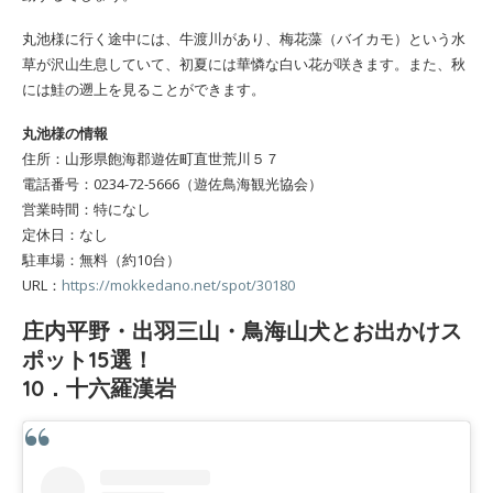
丸池様に行く途中には、牛渡川があり、梅花藻（バイカモ）という水
草が沢山生息していて、初夏には華憐な白い花が咲きます。また、秋
には鮭の遡上を見ることができます。
丸池様の情報
住所：山形県飽海郡遊佐町直世荒川５７
電話番号：0234-72-5666（遊佐鳥海観光協会）
営業時間：特になし
定休日：なし
駐車場：無料（約10台）
URL：
https://mokkedano.net/spot/30180
庄内平野・出羽三山・鳥海山犬とお出かけス
ポット15選！
10．十六羅漢岩