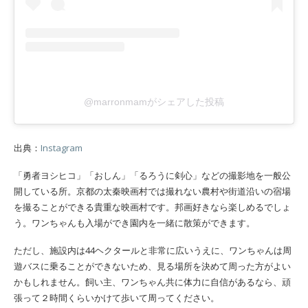
@marronmamがシェアした投稿
出典：
Instagram
「勇者ヨシヒコ」「おしん」「るろうに剣心」などの撮影地を一般公
開している所。京都の太秦映画村では撮れない農村や街道沿いの宿場
を撮ることができる貴重な映画村です。邦画好きなら楽しめるでしょ
う。ワンちゃんも入場ができ園内を一緒に散策ができます。
ただし、施設内は44ヘクタールと非常に広いうえに、ワンちゃんは周
遊バスに乗ることができないため、見る場所を決めて周った方がよい
かもしれません。飼い主、ワンちゃん共に体力に自信があるなら、頑
張って２時間くらいかけて歩いて周ってください。