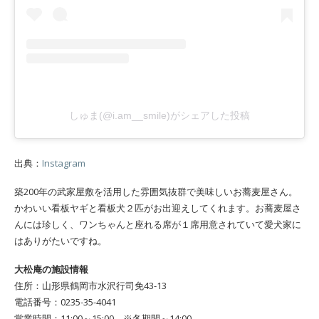
しゅま(@i.am__smile)がシェアした投稿
出典：
Instagram
築200年の武家屋敷を活用した雰囲気抜群で美味しいお蕎麦屋さん。
かわいい看板ヤギと看板犬２匹がお出迎えしてくれます。お蕎麦屋さ
んには珍しく、ワンちゃんと座れる席が１席用意されていて愛犬家に
はありがたいですね。
大松庵の施設情報
住所：山形県鶴岡市水沢行司免43-13
電話番号：0235-35-4041
営業時間：11:00～15:00 ※冬期間～14:00