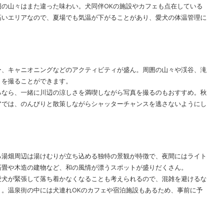
の山々はまた違った味わい。犬同伴OKの施設やカフェも点在している
高いエリアなので、夏場でも気温が下がることがあり、愛犬の体温管理に
ー、キャニオニングなどのアクティビティが盛ん。周囲の山々や渓谷、滝
トを撮ることができます。
るなら、一緒に川辺の涼しさを満喫しながら写真を撮るのもおすすめ。秋
アでは、のんびりと散策しながらシャッターチャンスを逃さないようにし
る湯畑周辺は湯けむりが立ち込める独特の景観が特徴で、夜間にはライト
石畳や木造の建物など、和の風情が漂うスポットが盛りだくさん。
愛犬が緊張して落ち着かなくなることも考えられるので、混雑を避けるな
。温泉街の中には犬連れOKのカフェや宿泊施設もあるため、事前に予