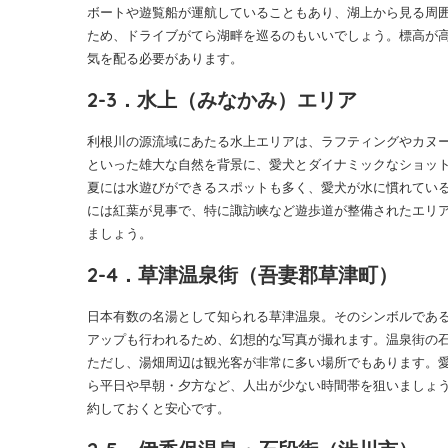
ボートや遊覧船が運航していることもあり、湖上から見る周囲
ため、ドライブがてら湖畔を巡るのもいいでしょう。標高が
気を配る必要があります。
2-3．水上（みなかみ）エリア
利根川の源流域にあたる水上エリアは、ラフティングやカヌ
といった雄大な自然を背景に、愛犬とダイナミックなショッ
夏には水遊びができるスポットも多く、愛犬が水に慣れてい
には紅葉が見事で、特に諏訪峡など遊歩道が整備されたエリ
ましょう。
2-4．草津温泉街（吾妻郡草津町）
日本有数の名湯として知られる草津温泉。そのシンボルであ
アップも行われるため、幻想的な写真が撮れます。温泉街の
ただし、湯畑周辺は観光客が非常に多い場所でもあります。
ら平日や早朝・夕方など、人出が少ない時間帯を狙いましょう
約しておくと安心です。