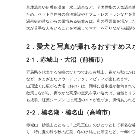
草津温泉や伊香保温泉、水上温泉など、全国屈指の人気温泉
ため、ペット同伴可の宿泊施設やカフェ・レストランなどを
温泉街の昔ながらの風情ある街並みは、和の雰囲気を活かし
犬が苦手な人もいることを考慮してマナーを守りながら撮影
2．愛犬と写真が撮れるおすすめス
2-1．赤城山・大沼（前橋市）
群馬県を代表する名峰のひとつである赤城山。春から秋にか
など、さまざまなアウトドアアクティビティが楽しめます。
山頂近くに広がる大沼（おの）は、湖畔に遊歩道が整備され
散策しながら、爽やかな高原の空気を吸い込めば、自然とリ
も抜群。紅葉シーズンには周辺の木々が色づき、風情あふれ
2-2．榛名湖・榛名山（高崎市）
赤城山・妙義山とともに「上毛三山」のひとつとして有名な
り、特に夏の緑や秋の紅葉、冬の氷結した湖面など、一年中