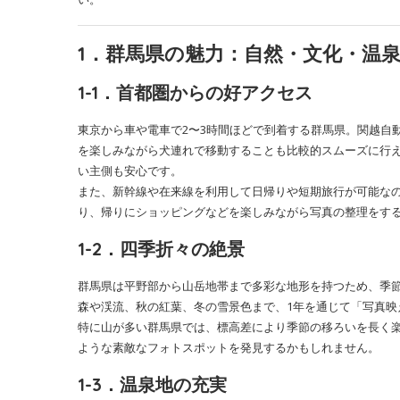
1．群馬県の魅力：自然・文化・温
1-1．首都圏からの好アクセス
東京から車や電車で2〜3時間ほどで到着する群馬県。関越自
を楽しみながら犬連れで移動することも比較的スムーズに行
い主側も安心です。
また、新幹線や在来線を利用して日帰りや短期旅行が可能な
り、帰りにショッピングなどを楽しみながら写真の整理をす
1-2．四季折々の絶景
群馬県は平野部から山岳地帯まで多彩な地形を持つため、季
森や渓流、秋の紅葉、冬の雪景色まで、1年を通じて「写真映
特に山が多い群馬県では、標高差により季節の移ろいを長く
ような素敵なフォトスポットを発見するかもしれません。
1-3．温泉地の充実