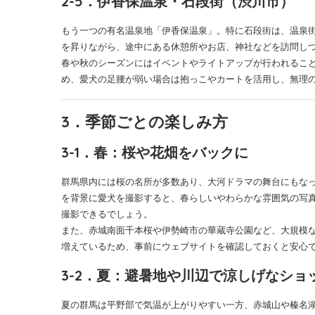
2-5．伊香保温泉・石段街（渋川市）
もう一つの有名温泉地「伊香保温泉」。特に石段街は、温泉街
を昇りながら、途中にある休憩所やお店、神社などを訪問し
春や秋のシーズンにはイベントやライトアップが行われるこ
め、愛犬の足腰が弱い場合は抱っこやカートを活用し、無理
3．季節ごとの楽しみ方
3-1．春：桜や花畑をバックに
群馬県内には桜の名所が多数あり、大河ドラマの舞台にもな
を背景に愛犬を撮影すると、春らしいやわらかな雰囲気の写
撮影できるでしょう。
また、赤城南面千本桜や伊勢崎市の華蔵寺公園など、大規模
増えているため、事前にウェブサイトを確認しておくと安心
3-2．夏：避暑地や川辺で涼しげなショ
夏の群馬は平野部で気温が上がりやすい一方、赤城山や榛名