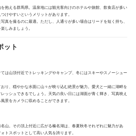
地を抱える群馬県。温泉地には観光客向けのホテルや旅館、飲食店が多い
見つけやすいというメリットがあります。
た写真を撮るのに最適。ただし、人通りが多い場合はリードを短く持ち、
を楽しみましょう。
ポット
けては山頂付近でトレッキングやキャンプ、冬にはスキーやスノーシュー
ており、穏やかな水面に山々が映り込む絶景が魅力。愛犬と一緒に湖畔を
フレッシュできるでしょう。天気の良い日には湖面が青く輝き、写真映え
る風景をカメラに収めることができます。
榛名山。その頂上付近に広がる榛名湖は、春夏秋冬それぞれに魅力があ
フォトスポットとして高い人気を誇ります。