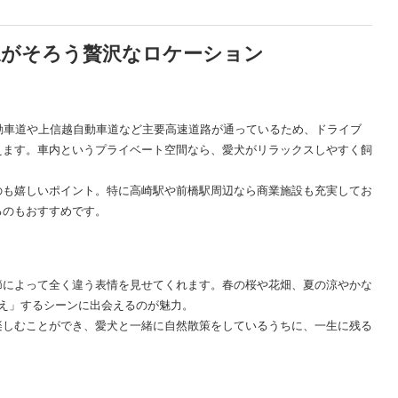
泉がそろう贅沢なロケーション
動車道や上信越自動車道など主要高速道路が通っているため、ドライブ
えます。車内というプライベート空間なら、愛犬がリラックスしやすく飼
のも嬉しいポイント。特に高崎駅や前橋駅周辺なら商業施設も充実してお
るのもおすすめです。
節によって全く違う表情を見せてくれます。春の桜や花畑、夏の涼やかな
え」するシーンに出会えるのが魅力。
楽しむことができ、愛犬と一緒に自然散策をしているうちに、一生に残る