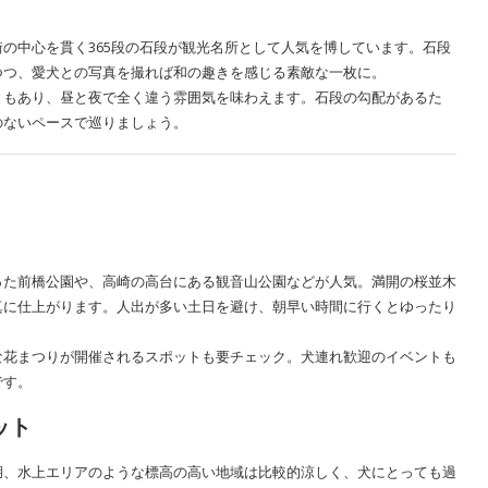
の中心を貫く365段の石段が観光名所として人気を博しています。石段
つつ、愛犬との写真を撮れば和の趣きを感じる素敵な一枚に。
ともあり、昼と夜で全く違う雰囲気を味わえます。石段の勾配があるた
のないペースで巡りましょう。
った前橋公園や、高崎の高台にある観音山公園などが人気。満開の桜並木
真に仕上がります。人出が多い土日を避け、朝早い時間に行くとゆったり
な花まつりが開催されるスポットも要チェック。犬連れ歓迎のイベントも
です。
ット
湖、水上エリアのような標高の高い地域は比較的涼しく、犬にとっても過