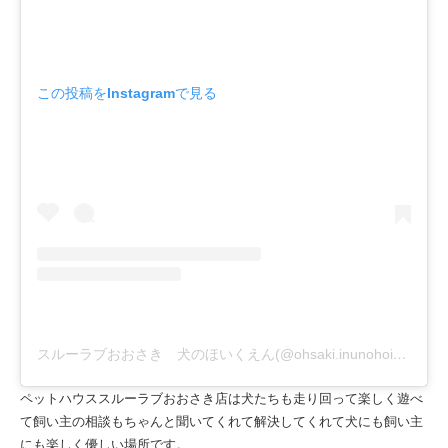
この投稿をInstagramで見る
スルーラブおおさき 犬のほいくえん(@ohsaki.inunohoikuen)がシェアした投稿
ペットハウススルーラブおおさき店は犬たちも走り回って楽しく遊べ
て飼い主の相談もちゃんと聞いてくれて解決してくれて犬にも飼い主
にも楽しく優しい場所です。