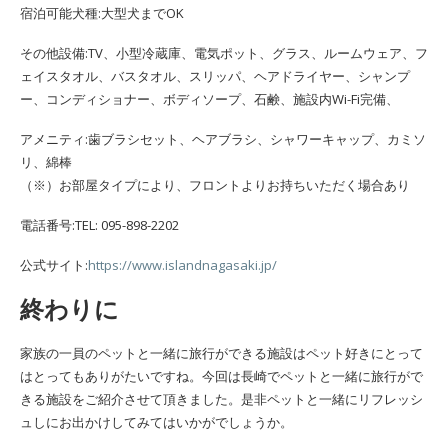
宿泊可能犬種:大型犬までOK
その他設備:TV、小型冷蔵庫、電気ポット、グラス、ルームウェア、フ
ェイスタオル、バスタオル、スリッパ、ヘアドライヤー、シャンプ
ー、コンディショナー、ボディソープ、石鹸、施設内Wi-Fi完備、
アメニティ:歯ブラシセット、ヘアブラシ、シャワーキャップ、カミソ
リ、綿棒
（※）お部屋タイプにより、フロントよりお持ちいただく場合あり
電話番号:TEL: 095-898-2202
公式サイト:
https://www.islandnagasaki.jp/
終わりに
家族の一員のペットと一緒に旅行ができる施設はペット好きにとって
はとってもありがたいですね。今回は長崎でペットと一緒に旅行がで
きる施設をご紹介させて頂きました。是非ペットと一緒にリフレッシ
ュしにお出かけしてみてはいかがでしょうか。