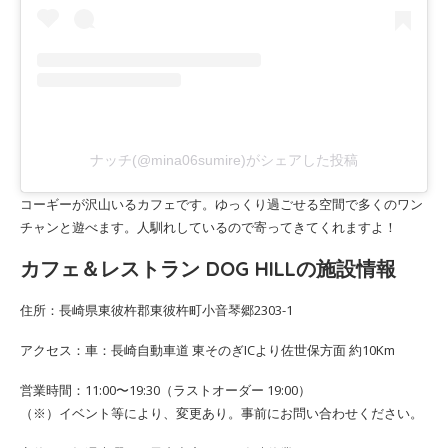
ナッチ(@mina06sumire)がシェアした投稿
コーギーが沢山いるカフェです。ゆっくり過ごせる空間で多くのワン
チャンと遊べます。人馴れしているので寄ってきてくれますよ！
カフェ＆レストラン DOG HILLの施設情報
住所：長崎県東彼杵郡東彼杵町小音琴郷2303-1
アクセス：車：長崎自動車道 東そのぎICより佐世保方面 約10Km
営業時間：11:00〜19:30（ラストオーダー 19:00）
（※）イベント等により、変更あり。事前にお問い合わせください。