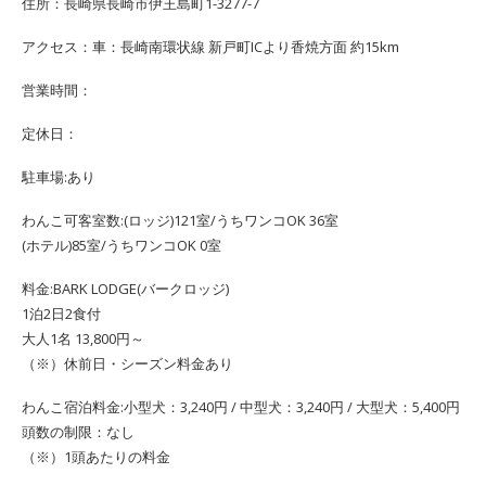
住所：長崎県長崎市伊王島町1-3277-7
アクセス：車：長崎南環状線 新戸町ICより香焼方面 約15km
営業時間：
定休日：
駐車場:あり
わんこ可客室数:(ロッジ)121室/うちワンコOK 36室
(ホテル)85室/うちワンコOK 0室
料金:BARK LODGE(バークロッジ)
1泊2日2食付
大人1名 13,800円～
（※）休前日・シーズン料金あり
わんこ宿泊料金:小型犬：3,240円 / 中型犬：3,240円 / 大型犬：5,400円
頭数の制限：なし
（※）1頭あたりの料金