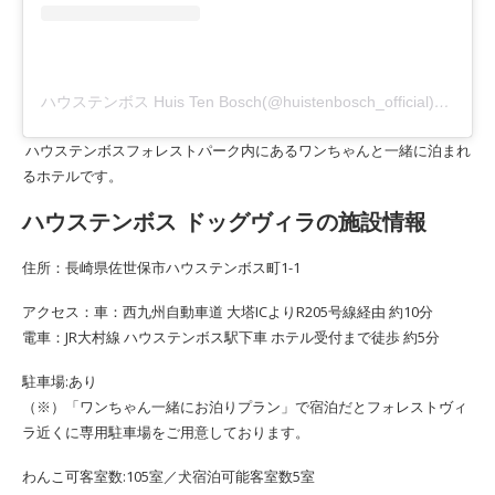
ハウステンボス Huis Ten Bosch(@huistenbosch_official)がシェアした投稿
ハウステンボスフォレストパーク内にあるワンちゃんと一緒に泊まれ
るホテルです。
ハウステンボス ドッグヴィラの施設情報
住所：長崎県佐世保市ハウステンボス町1-1
アクセス：車：西九州自動車道 大塔ICよりR205号線経由 約10分
電車：JR大村線 ハウステンボス駅下車 ホテル受付まで徒歩 約5分
駐車場:あり
（※）「ワンちゃん一緒にお泊りプラン」で宿泊だとフォレストヴィ
ラ近くに専用駐車場をご用意しております。
わんこ可客室数:105室／犬宿泊可能客室数5室