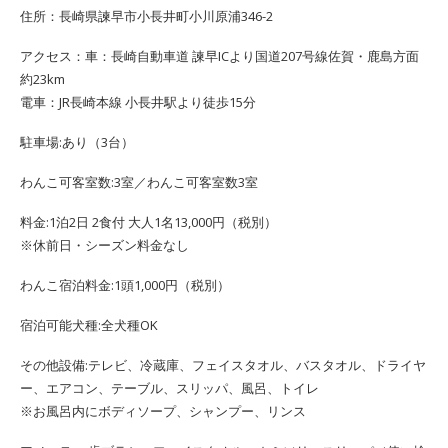
住所：長崎県諫早市小長井町小川原浦346-2
アクセス：車：長崎自動車道 諫早ICより国道207号線佐賀・鹿島方面
約23km
電車：JR長崎本線 小長井駅より徒歩15分
駐車場:あり（3台）
わんこ可客室数:3室／わんこ可客室数3室
料金:1泊2日 2食付 大人1名13,000円（税別）
※休前日・シーズン料金なし
わんこ宿泊料金:1頭1,000円（税別）
宿泊可能犬種:全犬種OK
その他設備:テレビ、冷蔵庫、フェイスタオル、バスタオル、ドライヤ
ー、エアコン、テーブル、スリッパ、風呂、トイレ
※お風呂内にボディソープ、シャンプー、リンス