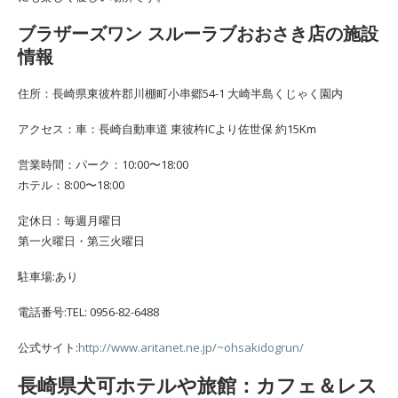
ブラザーズワン スルーラブおおさき店の施設
情報
住所：長崎県東彼杵郡川棚町小串郷54-1 大崎半島くじゃく園内
アクセス：車：長崎自動車道 東彼杵ICより佐世保 約15Km
営業時間：パーク：10:00〜18:00
ホテル：8:00〜18:00
定休日：毎週月曜日
第一火曜日・第三火曜日
駐車場:あり
電話番号:TEL: 0956-82-6488
公式サイト:
http://www.aritanet.ne.jp/~ohsakidogrun/
長崎県犬可ホテルや旅館：カフェ＆レス