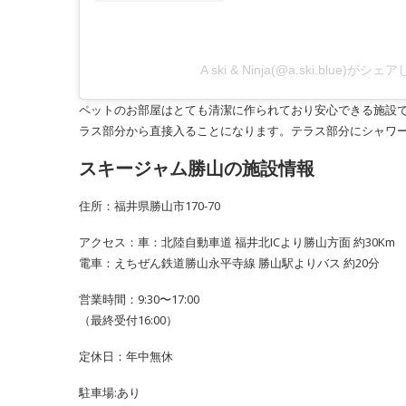
A ski & Ninja(@a.ski.blue)がシ
ペットのお部屋はとても清潔に作られており安心できる施設
ラス部分から直接入ることになります。テラス部分にシャワ
スキージャム勝山の施設情報
住所：福井県勝山市170-70
アクセス：車：北陸自動車道 福井北ICより勝山方面 約30Km
電車：えちぜん鉄道勝山永平寺線 勝山駅よりバス 約20分
営業時間：9:30〜17:00
（最終受付16:00）
定休日：年中無休
駐車場:あり