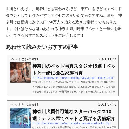
川崎といえば、川崎都民とも言われるほど、東京にもほど近くベッド
タウンとしても住みやすくアクセスの良い街で有名ですね。また、神
奈川では横浜に次ぐ人口150万人を抱える政令指定都市でもありま
す。今回はそんな魅力あふれる神奈川県川崎市でペットと一緒にお出
かけできるおすすめスポットをご紹介します！
あわせて読みたいおすすめ記事
ペットとお出かけ
2021.11.23
神奈川のペット写真スタジオ15選！ペッ
トと一緒に撮る家族写真
https://petodekake.com/withdog/kanagawa-pet-photostudio/
一緒に暮らすペットも大切な家族の一員です。素敵な思い出を残すためにペット
と一緒に写真スタジオで家族写真を撮影してみるのはいかがでしょう。人生の節
目や記念に撮ることが多い家族写真ですが、ペットと一緒に撮ることで、より素
敵な思い出になりますよ。特別な...
ペットとお出かけ
2021.07.16
神奈川犬同伴可能なスターバックス10
選！テラス席でペットと寛げる店舗紹介
https://petodekake.com/withdog/kanagawa-starbucks-dog/
はじめにおしゃれカフェの最も有名なスターバックス、日本ではなんと1600店以