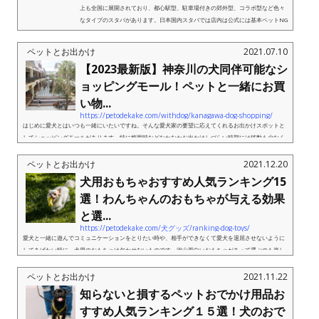
上も全国に展開されており、都心駅型、駐車場付きの郊外型、コラボ型など色々
なタイプのスタバがあります。日本国内スタバでは店内は公式には基本ペットNG
なのですが、一部店舗ではテラス...
ペットとお出かけ
2021.07.10
【2023最新版】神奈川の犬同伴可能なシ
ョッピングモール！ペットと一緒にお買
い物...
https://petodekake.com/withdog/kanagawa-dog-shopping/
はじめに愛犬とはいつも一緒にいたいですね。そんな愛犬家の要望に応えてくれるお出かけスポットと
してショッピングモールがあります。特に梅雨時などなかなかお出かけしづらい時期には移動も少なく
グルメからお買い物まで全てがそろうショッピングモールは重宝しま...
ペットとお出かけ
2021.12.20
犬用おもちゃおすすめ人気ランキング15
選！わんちゃんのおもちゃが与える効果
と選...
https://petodekake.com/犬グッズ/ranking-dog-toys/
愛犬と一緒に遊んでコミュニケーションをとりたい時や、相手ができなくて愛犬を退屈させないように
してあげたい時に、犬用のおもちゃは欠かせないものです。沢山面白いおもちゃがあって選ぶのも楽し
いですが、愛犬が喜んでくれるおもちゃってどれだろう・・・と考え...
ペットとお出かけ
2021.11.22
知らないと損するペットおでかけ用品お
すすめ人気ランキング１５選！犬のおで