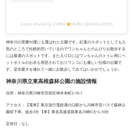
A post shared by Chiffon
Muffin (@chiffon1208)
神奈川の景勝50選にも選ばれた公園です。紅葉のスポットとしても人
気のところで比較的空いているのでワンちゃんとのんびりお散歩する
には最適のスポットです。また入り口にはワンちゃんのトイレ用にペ
ットボトルのお水も用意されておりワンコにも優しい仕様の公園で
す。是非愛犬を連れて一緒にお散歩してみてはいかがでしょうか。
神奈川県立東高根森林公園の施設情報
住所：神奈川県川崎市宮前区神木本町2-10-1
アクセス：【電車】東京急行電鉄溝の口駅から川崎市営バスで森林公
園前下車、徒歩3分 【車】東名高速道路東名川崎ICから10分
定休日：なし