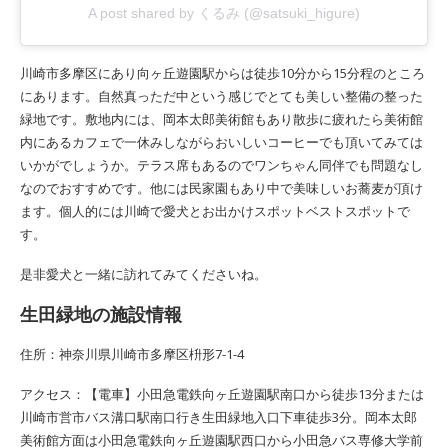
A post shared by くるみ (@satsuki_higure)
川崎市多摩区にあり向ヶ丘遊園駅からは徒歩10分から15分程のところ
にあります。自然真っただ中という感じでとても美しい整備の整った
緑地です。敷地内には、岡本太郎美術館もあり散歩に疲れたら美術館
内にあるカフェで一休みしながらおいしいコーヒーでも頂いてみては
いかがでしょうか。テラス席もあるのでワンちゃん同伴でも問題なし
なのでおすすめです。他には民家園もあり中で美味しいお蕎麦が頂け
ます。個人的には川崎で愛犬とお出かけスポットベストスポットで
す。
是非愛犬と一緒に訪れてみてくださいね。
生田緑地の施設情報
住所：神奈川県川崎市多摩区枡形7-1-4
アクセス：【電車】小田急電鉄向ヶ丘遊園駅南口から徒歩13分または
川崎市営市バス溝口駅南口行き生田緑地入口下車徒歩3分。岡本太郎
美術館方面は小田急電鉄向ヶ丘遊園駅西口から小田急バス専修大学前