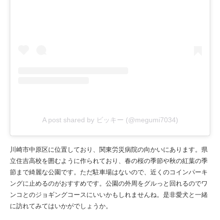
A post shared by ビッキー (@megumi7034)
川崎市中原区に位置しており、関東労災病院の向かいにあります。県
立住吉高校を囲むように作られており、春の桜の季節や秋の紅葉の季
節まで綺麗な公園です。ただ駐車場はないので、近くのコインパーキ
ングに止めるのがおすすめです。公園の外周をグルっと回れるのでワ
ンコとのジョギングコースにいいかもしれませんね。是非愛犬と一緒
に訪れてみてはいかがでしょうか。