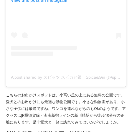
View this post on Instagram
A post shared by スピッツ スピカと銀 Spica&Gin (@spica_white)
こちらのお出かけスポットは、小高い丘の上にある無料の公園です。
愛犬とのお出かけにも最適な動物公園です。小さな動物園があり、小
さな子供には最適ですね。ワンコを連れながらのもOkのようです。ア
クセスはJR横須賀線・湘南新宿ラインの新川崎駅から徒歩10分程の距
離にあります。是非愛犬と一緒に訪れてみてはいかがでしょうか。