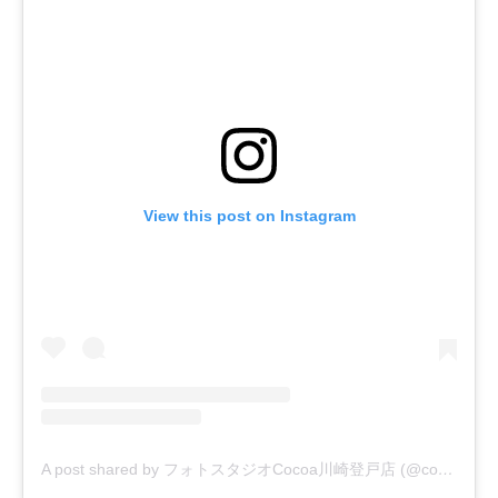
View this post on Instagram
A post shared by フォトスタジオCocoa川崎登戸店 (@cocoanoborito)