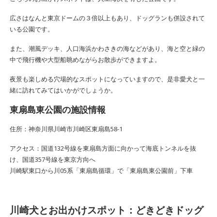
広さはなんと東京ドームの３倍以上もあり、ドッグランも併設されて
いる公園です。
また、潮風デッキ、人口海浜かわさきの海などがあり、海と空と緑の
中で飛行機や大型船眺めながらお散歩ができますよ。
夜景も楽しめる穴場的なスポットになっていますので、是非愛犬と一
緒に訪れてみてはいかがでしょうか。
東扇島東公園の施設情報
住所：神奈川県川崎市川崎区東扇島58-1
アクセス：国道132号線を東扇島方面に向かって海底トンネルを抜
け、国道357号線を東京方向へ
川崎駅東口から川05系「東扇島循環」で「東扇島東公園前」下車
川崎犬とお出かけスポット：どきどきドッグ