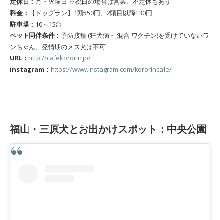
定休日：
月・火曜日 ※祝日の場合は営業、不定休もあり
料金：
【ドッグラン】1頭550円、2頭目以降330円
駐車場：
10～15台
ペット同伴条件：
予防接種 (狂犬病・ 混合 ワクチン)を受けていないワ
ンちゃん、発情期のメス犬は不可
URL：
http://cafekororin.jp/
instagram：
https://www.instagram.com/kororincafe/
福山・三原犬とお出かけスポット：中央公園