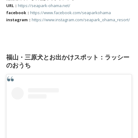
URL：
https://seapark-ohama.net/
facebook：
https://www.facebook.com/seaparkohama
instagram：
https://www.instagram.com/seapark_ohama_resort/
福山・三原犬とお出かけスポット：ラッシー
のおうち