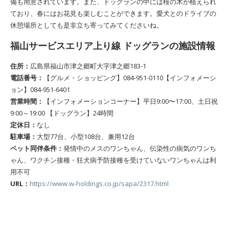
備も用意されています。また、ドッグランの中には桜の木が植えられ
ており、春にはお花見も楽しむことができます。愛犬とのドライブの
休憩場所としても是非立ち寄ってみてくださいね。
福山サービスエリア上り線 ドッグランの施設情報
住所：
広島県福山市津之郷町大字津之郷183-1
電話番号：
【グルメ・ショッピング】084-951-0110【インフォメーシ
ョン】084-951-6401
営業時間：
【インフォメーションコーナー】平日9:00〜17:00、土日祝
9:00～19:00 【ドッグラン】24時間
定休日：
なし
駐車場：
大型77台、小型108台、兼用12台
ペット同伴条件：
発情中のメスのワンちゃん、伝染性の病気のワンち
ゃん、ワクチン接種・狂犬病予防接種を受けていないワンちゃんは利
用不可
URL：
https://www.w-holdings.co.jp/sapa/2317.html