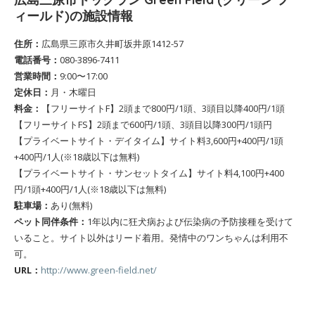
ィールド)の施設情報
住所：
広島県三原市久井町坂井原1412-57
電話番号：
080-3896-7411
営業時間：
9:00〜17:00
定休日：
月・木曜日
料金：
【フリーサイトF】2頭まで800円/1頭、3頭目以降400円/1頭
【フリーサイトFS】2頭まで600円/1頭、3頭目以降300円/1頭円
【プライベートサイト・デイタイム】サイト料3,600円+400円/1頭
+400円/1人(※18歳以下は無料)
【プライベートサイト・サンセットタイム】サイト料4,100円+400
円/1頭+400円/1人(※18歳以下は無料)
駐車場：
あり(無料)
ペット同伴条件：
1年以内に狂犬病および伝染病の予防接種を受けて
いること。サイト以外はリード着用。発情中のワンちゃんは利用不
可。
URL：
http://www.green-field.net/