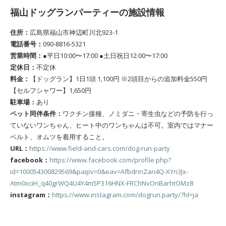
福山ドッグランパーティーの施設情報
住所：
広島県福山市神辺町川北923-1
電話番号：
090-8816-5321
営業時間：
●平日10:00〜17:00 ●土日祝日12:00〜17:00
定休日：
不定休
料金：
【ドッグラン】1日1頭 1,100円 ※2頭目からの追加料金550円
【セルフシャワー】1,650円
駐車場：
あり
ペット同伴条件：
ワクチン接種、ノミダニ・寄生虫などの予防を行っ
ていないワンちゃん、ヒート中のワンちゃんは不可。室内ではマナー
ベルト、オムツを着用すること。
URL：
https://www.field-and-cars.com/dog-run-party
facebook：
https://www.facebook.com/profile.php?
id=100054300829569&paipv=0&eav=AfbdnnZan4Q-XYn3Jx-
Atm0xciH_q40grWQ4U4Y4m5P316HNX-FRChNvOnBarhtOMz8
instagram：
https://www.instagram.com/dogrun.party/?hl=ja