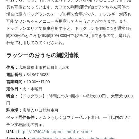
長も可能となっています。カフェの利用(要予約)はワンちゃん同伴の
場合は室内ドッグランのテーブル席で食事ができ、アレルギー対応も
可能なワンちゃんメニューも用意してもらうことができます。また、
ドッグランエリアで食事利用すると、ドッグランを1頭につき通常1時
間800円のところを1時間30分800円でお得に利用できるので、是非合
わせて利用してみてくださいね。
ラッシーのおうちの施設情報
住所：
広島県福山市神辺町川北570
電話番号：
84-967-5088
営業時間：
10:00〜17:00
定休日：
火・水曜日
料金：
【ドッグラン】1時間につき1頭小・中型犬800円 、大型犬1,000
円
駐車場：
店舗入り口前駐車可
ペット同伴条件：
オムツもしくはマナーベルト着用。一年以内のワク
チン接種証明の提示。
URL：
https://l074043dekopon.jimdofree.com/
facebook：
https://www.facebook.com/rassiedogsdenim