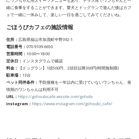
にワンちゃん用スイーツメニューもあり、テラス席でワンちゃんと一
緒に食事をすることができます。愛犬とドッグランで遊んだ後はカフ
ェで一緒に一休みして、楽しい一日を過ごしてみてくださいね。
ごほうびカフェの施設情報
住所：
​広島県福山市加茂町中野392-1
電話番号：
070-9109-6650
営業時間：
10:00〜18:00
定休日：
インスタグラムで確認
料金：
【ドッグラン】1頭500円、2頭目以降300円(時間無制限)
駐車場：
13台
ペット同伴条件：
予防接種を一年以内に受けていないワンちゃん、発
情期のワンちゃんは利用不可
URL：
https://gohoubicafe.wixsite.com/gohobi
instagram：
https://www.instagram.com/gohoubi_cafe/