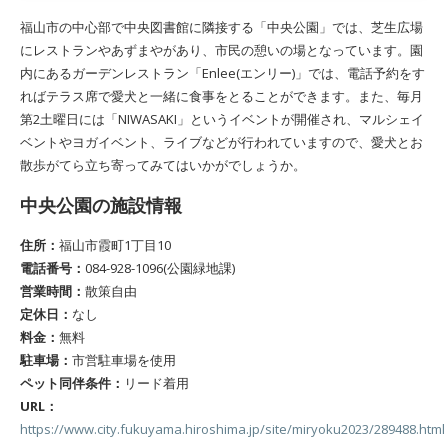
福山市の中心部で中央図書館に隣接する「中央公園」では、芝生広場
にレストランやあずまやがあり、市民の憩いの場となっています。園
内にあるガーデンレストラン「Enlee(エンリー)」では、電話予約をす
ればテラス席で愛犬と一緒に食事をとることができます。また、毎月
第2土曜日には「NIWASAKI」というイベントが開催され、マルシェイ
ベントやヨガイベント、ライブなどが行われていますので、愛犬とお
散歩がてら立ち寄ってみてはいかがでしょうか。
中央公園の施設情報
住所：
福山市霞町1丁目10
電話番号：
084-928-1096(公園緑地課)
営業時間：
散策自由
定休日：
なし
料金：
無料
駐車場：
市営駐車場を使用
ペット同伴条件：
リード着用
URL：
https://www.city.fukuyama.hiroshima.jp/site/miryoku2023/289488.html