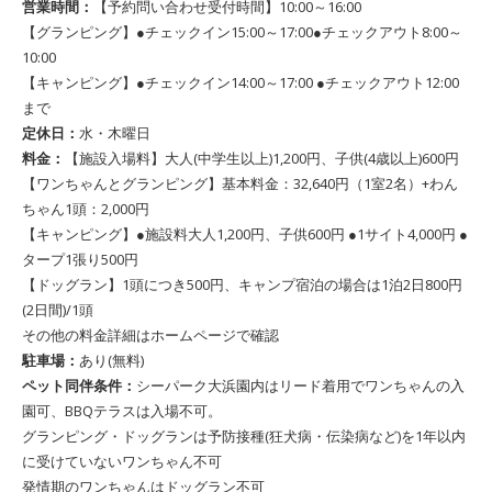
営業時間：
【予約問い合わせ受付時間】10:00～16:00
【グランピング】●チェックイン15:00～17:00●チェックアウト8:00～
10:00
【キャンピング】●チェックイン14:00～17:00 ●チェックアウト12:00
まで
定休日：
水・木曜日
料金：
【施設入場料】大人(中学生以上)1,200円、子供(4歳以上)600円
【ワンちゃんとグランピング】基本料金：32,640円（1室2名）+わん
ちゃん1頭：2,000円
【キャンピング】●施設料大人1,200円、子供600円 ●1サイト4,000円 ●
タープ1張り500円
【ドッグラン】1頭につき500円、キャンプ宿泊の場合は1泊2日800円
(2日間)/1頭
その他の料金詳細はホームページで確認
駐車場：
あり(無料)
ペット同伴条件：
シーパーク大浜園内はリード着用でワンちゃんの入
園可、BBQテラスは入場不可。
グランピング・ドッグランは予防接種(狂犬病・伝染病など)を1年以内
に受けていないワンちゃん不可
発情期のワンちゃんはドッグラン不可