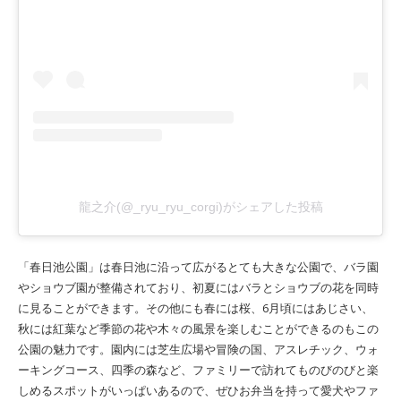
龍之介(@_ryu_ryu_corgi)がシェアした投稿
「春日池公園」は春日池に沿って広がるとても大きな公園で、バラ園
やショウブ園が整備されており、初夏にはバラとショウブの花を同時
に見ることができます。その他にも春には桜、6月頃にはあじさい、
秋には紅葉など季節の花や木々の風景を楽しむことができるのもこの
公園の魅力です。園内には芝生広場や冒険の国、アスレチック、ウォ
ーキングコース、四季の森など、ファミリーで訪れてものびのびと楽
しめるスポットがいっぱいあるので、ぜひお弁当を持って愛犬やファ