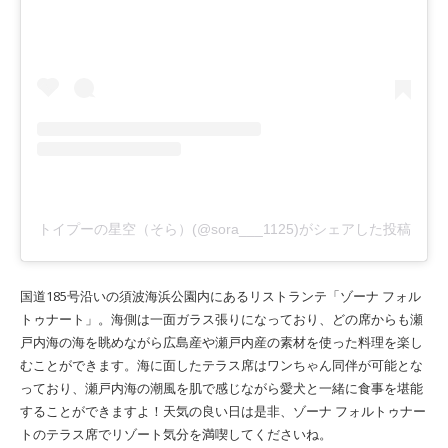
トイプーの星空（そら）(@sora___1125)がシェアした投稿
国道185号沿いの須波海浜公園内にあるリストランテ「ゾーナ フォル
トゥナート」。海側は一面ガラス張りになっており、どの席からも瀬
戸内海の海を眺めながら広島産や瀬戸内産の素材を使った料理を楽し
むことができます。海に面したテラス席はワンちゃん同伴が可能とな
っており、瀬戸内海の潮風を肌で感じながら愛犬と一緒に食事を堪能
することができますよ！天気の良い日は是非、ゾーナ フォルトゥナー
トのテラス席でリゾート気分を満喫してくださいね。