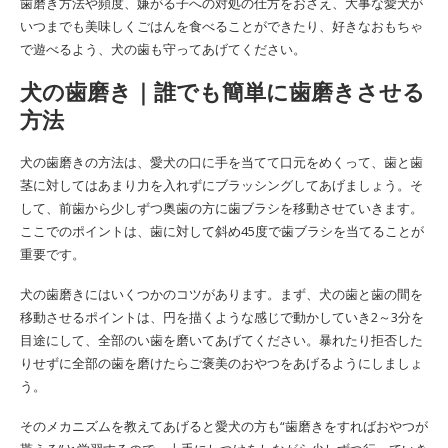
歯磨き方法や頻度、嫌がる子への対処の仕方をおさえ、大事な愛犬が
いつまでも美味しくごはんを食べることができたり、好きなおもちゃ
で遊べるよう、犬の歯も守ってあげてください。
犬の歯磨き｜誰でも簡単に歯磨きさせる
方法
犬の歯磨きの方法は、愛犬の口に手を当てて口元をめくって、歯と歯
茎に対してはあまり力を入れずにブラッシングしてあげましょう。そ
して、前歯から少しずつ奥歯の方に歯ブラシを移動させていきます。
ここでのポイントは、歯に対して斜め45度で歯ブラシを当てることが
重要です。
犬の歯磨きにはいくつかのコツがあります。まず、犬の歯と歯の間を
移動させるポイントは、円を描くような感じで動かしていき2～3分を
目途にして、全部のい歯を磨いてあげてください。暴れたり拒否した
りせずに全部の歯を磨けたらご褒美のおやつをあげるようにしましょ
う。
そのメカニズムを教えてあげると愛犬の方も“歯磨きをすればおやつが