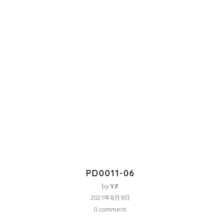
PD0011-06
by
Y.F
2021年8月9日
0 comment