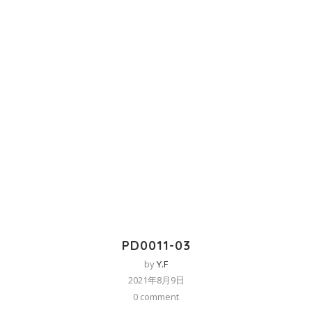
PD0011-03
by
Y.F
2021年8月9日
0 comment