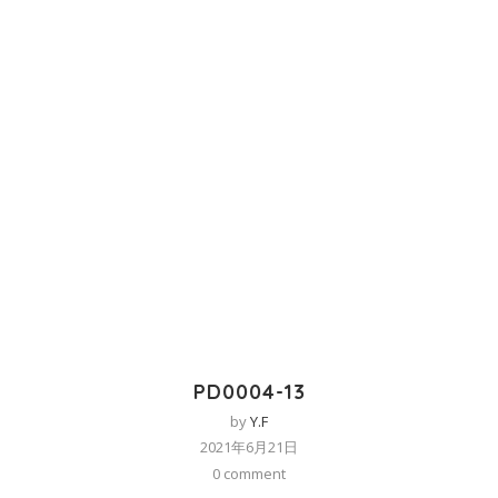
PD0004-13
by
Y.F
2021年6月21日
0 comment