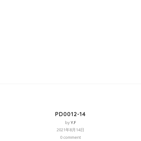
PD0012-14
by
Y.F
2021年8月14日
0 comment