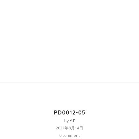
PD0012-05
by
Y.F
2021年8月14日
0 comment