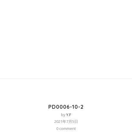
PD0006-10-2
by
Y.F
2021年7月5日
0 comment