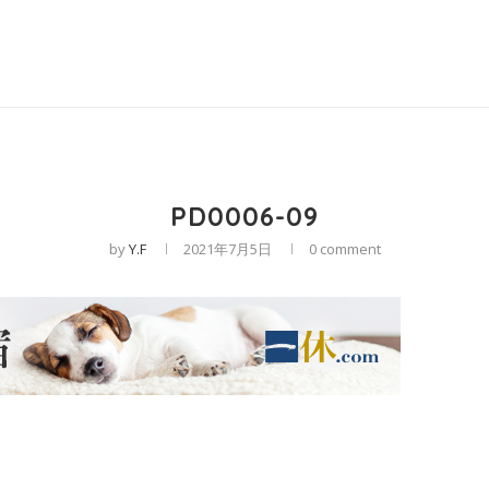
PD0006-09
by
Y.F
2021年7月5日
0 comment