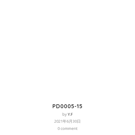
PD0005-15
by
Y.F
2021年6月30日
0 comment