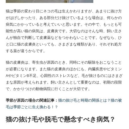
猫は季節の変わり目にネコの毛は生えかわりますが、あまりに抜け方
がはげしかったり、ある部分だけ抜けているような場合は、何らかの
病気にかかっていると考えていいと思います。その中で、もっとも可
能性が高い猫の病気は、皮膚炎です。大切なのはそんな時、飼い主さ
んが独自で判断して皮膚薬などをつかわないことです。なぜなら、ひ
と口に猫の皮膚炎といっても、さまざまな種類があり、それぞれ処方
する薬が違うからです。
猫の皮膚炎は、寄生虫が原因のとき、同時にその駆除をおこなうこと
が必要になります。また猫の皮膚炎のほかにも、内臓疾患やビタミン
AやビタミンB不足、心因性のストレスなど、毛が抜けるのにはさまざ
まな原因が考えられます。飼い主さんとして重要なのは、初期の段階
で、かかりつけの動物病院に行くことが大切です。
季節が原因の場合の関連記事：
猫の抜け毛と時期の関係とは？猫の被
毛は季節ごとに生え換わる！？
猫の抜け毛や脱毛で懸念すべき病気？