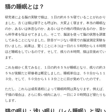
猫の睡眠とは？
研究者による脳の実験で猫は、１日の約６５％寝ていることがわかり
ました。古くは猫は寝子とも呼ばれ、大変よく寝ます。本当の睡眠な
のか、あるいは休息なのか、あるいはその他の理由があるのか、昔か
ら科学者を悩ませてきました。そこで、脳波を使って脳の状態を調査
してみることになりました。防音ゲージない環境での脳波測定実験を
行いました。結果は、驚くことにネコは一日の１５時間から１６時間
ほど睡眠をしているのです。そして、残りの８時間、猫は目覚めてい
ます。
これを細かく見てみると、１日の約６５％が睡眠となり、残りの約３
５％が覚醒だと研修者は断定しました。睡眠単位は、５０分から１１
３分。そして、５０分から１１３分ごとに目が覚めていたのです。
ただし、これらは成長過程によって睡眠時間は異なります。例えば、
子猫の場合は、さらに長い傾向にあり、一日に２０時間ほど寝たりも
します。
猫の眠り：浅い眠り（レム睡眠）と深い