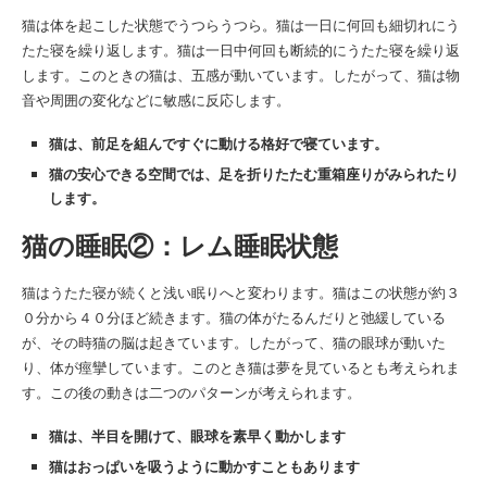
猫は体を起こした状態でうつらうつら。猫は一日に何回も細切れにう
たた寝を繰り返します。猫は一日中何回も断続的にうたた寝を繰り返
します。このときの猫は、五感が動いています。したがって、猫は物
音や周囲の変化などに敏感に反応します。
猫は、前足を組んですぐに動ける格好で寝ています。
猫の安心できる空間では、足を折りたたむ重箱座りがみられたり
します。
猫の睡眠②：
レム睡眠状態
猫はうたた寝が続くと浅い眠りへと変わります。猫はこの状態が約３
０分から４０分ほど続きます。猫の体がたるんだりと弛緩している
が、その時猫の脳は起きています。したがって、猫の眼球が動いた
り、体が痙攣しています。このとき猫は夢を見ているとも考えられま
す。この後の動きは二つのパターンが考えられます。
猫は、半目を開けて、眼球を素早く動かします
猫はおっぱいを吸うように動かすこともあります