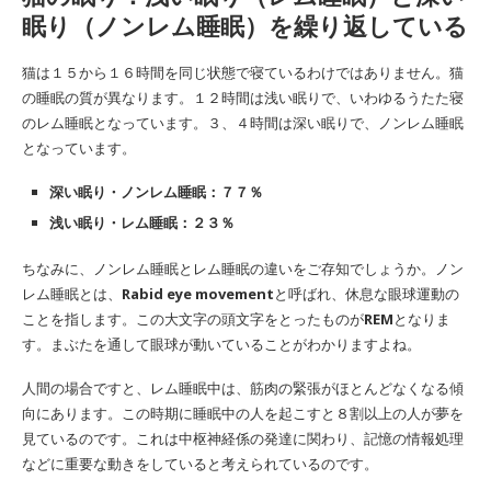
眠り（ノンレム睡眠）を繰り返している
猫は１５から１６時間を同じ状態で寝ているわけではありません。猫
の睡眠の質が異なります。１２時間は浅い眠りで、いわゆるうたた寝
のレム睡眠となっています。３、４時間は深い眠りで、ノンレム睡眠
となっています。
深い眠り・ノンレム睡眠：７７％
浅い眠り・レム睡眠：２３％
ちなみに、ノンレム睡眠とレム睡眠の違いをご存知でしょうか。ノン
レム睡眠とは、
Rabid eye movement
と呼ばれ、休息な眼球運動の
ことを指します。この大文字の頭文字をとったものが
REM
となりま
す。まぶたを通して眼球が動いていることがわかりますよね。
人間の場合ですと、レム睡眠中は、筋肉の緊張がほとんどなくなる傾
向にあります。この時期に睡眠中の人を起こすと８割以上の人が夢を
見ているのです。これは中枢神経係の発達に関わり、記憶の情報処理
などに重要な動きをしていると考えられているのです。