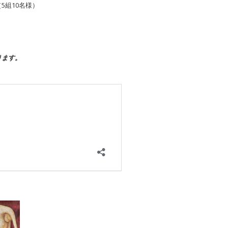
5組
10名様）
ります。