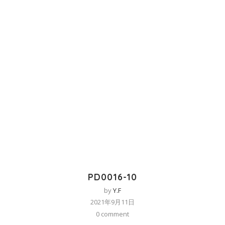
PD0016-10
by
Y.F
2021年9月11日
0 comment