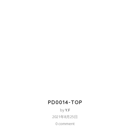
PD0014-TOP
by
Y.F
2021年8月25日
0 comment