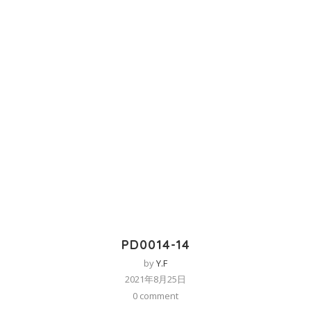
PD0014-14
by
Y.F
2021年8月25日
0 comment