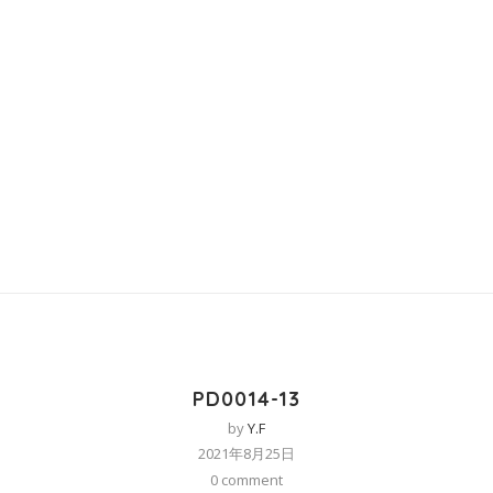
PD0014-13
by
Y.F
2021年8月25日
0 comment