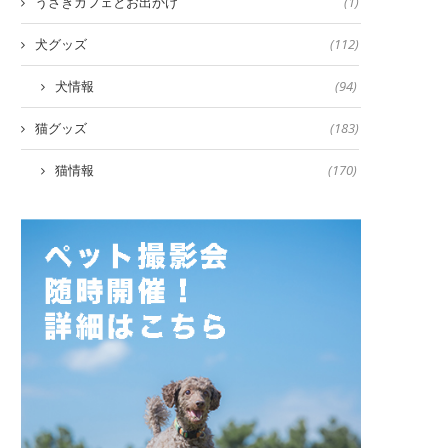
うさぎカフェとお出かけ
(1)
犬グッズ
(112)
犬情報
(94)
猫グッズ
(183)
猫情報
(170)