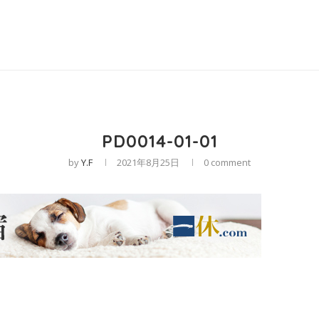
PD0014-01-01
by
Y.F
2021年8月25日
0 comment