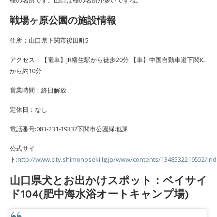
桜の名所です。山口は桜の名所が多いですね。
戦場ヶ原公園の施設情報
住所：山口県下関市後田町5
アクセス：【電車】JR幡生駅から徒歩20分 【車】中国自動車道下関IC
から約10分
営業時間：終日解放
定休日：なし
電話番号:083-231-1933?下関市公園緑地課
公式サイ
ト:
http://www.city.shimonoseki.lg.jp/www/contents/1348532219552/in
山口県犬とお出かけスポット：ベイサイ
ド104(肥中海水浴オートキャンプ場)