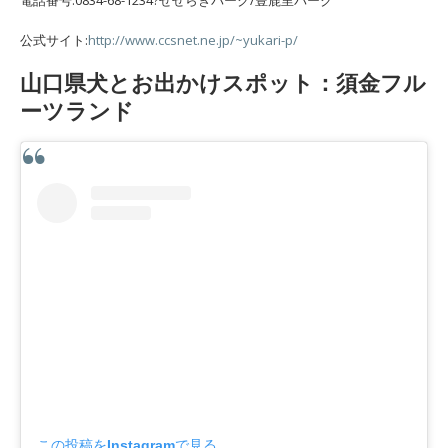
電話番号:0834-68-1234?せせらぎパーク/豊鹿里パーク
公式サイト:
http://www.ccsnet.ne.jp/~yukari-p/
山口県犬とお出かけスポット：須金フル
ーツランド
この投稿をInstagramで見る