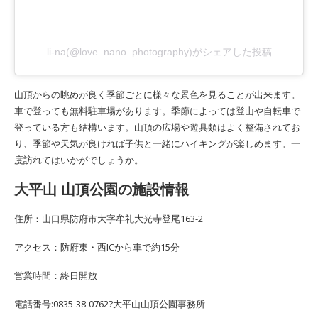
li-na(@love_nano_photography)がシェアした投稿
山頂からの眺めが良く季節ごとに様々な景色を見ることが出来ます。
車で登っても無料駐車場があります。季節によっては登山や自転車で
登っている方も結構います。山頂の広場や遊具類はよく整備されてお
り、季節や天気が良ければ子供と一緒にハイキングが楽しめます。一
度訪れてはいかがでしょうか。
大平山 山頂公園の施設情報
住所：山口県防府市大字牟礼大光寺登尾163-2
アクセス：防府東・西ICから車で約15分
営業時間：終日開放
電話番号:0835-38-0762?大平山山頂公園事務所