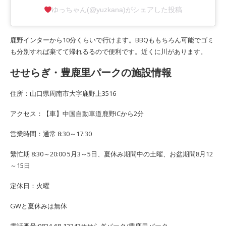
ゆっちゃん(@yuzkana)がシェアした投稿
鹿野インターから10分くらいで行けます。BBQももちろん可能でゴミ
も分別すれば棄てて帰れるるので便利です。近くに川があります。
せせらぎ・豊鹿里パークの施設情報
住所：山口県周南市大字鹿野上3516
アクセス：【車】中国自動車道鹿野ICから2分
営業時間：通常 8:30～17:30
繁忙期 8:30～20:00 5月3～5日、夏休み期間中の土曜、お盆期間8月12
～15日
定休日：火曜
GWと夏休みは無休