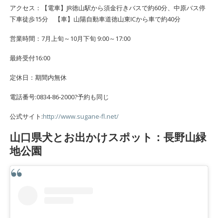
アクセス：【電車】JR徳山駅から須金行きバスで約60分、中原バス停
下車徒歩15分 【車】山陽自動車道徳山東ICから車で約40分
営業時間：7月上旬～10月下旬 9:00～17:00
最終受付16:00
定休日：期間内無休
電話番号:0834-86-2000?予約も同じ
公式サイト:
http://www.sugane-fl.net/
山口県犬とお出かけスポット：長野山緑
地公園