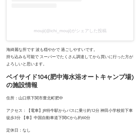
mouji(@ichi_mouji)がシェアした投稿
海綺麗な所です 波も穏やかで 過ごしやすいです。
持ち込みも可能で スーパーでたくさん調達してから買いに行った方が
よろしいと思います。
ベイサイド104(肥中海水浴オートキャンプ場)
の施設情報
住所：山口県下関市豊北町肥中
アクセス：【電車】JR特牛駅からバスに乗り約12分 神田小学校前下車
徒歩3分 【車】中国自動車道下関ICから約60分
定休日：なし