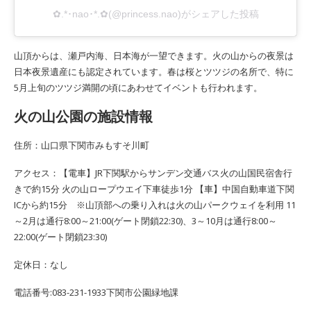
✿.*･nao･*.✿(@princess.nao)がシェアした投稿
山頂からは、瀬戸内海、日本海が一望できます。火の山からの夜景は
日本夜景遺産にも認定されています。春は桜とツツジの名所で、特に
5月上旬のツツジ満開の頃にあわせてイベントも行われます。
火の山公園の施設情報
住所：山口県下関市みもすそ川町
アクセス：【電車】JR下関駅からサンデン交通バス火の山国民宿舎行
きで約15分 火の山ロープウエイ下車徒歩1分 【車】中国自動車道下関
ICから約15分 ※山頂部への乗り入れは火の山パークウェイを利用 11
～2月は通行8:00～21:00(ゲート閉鎖22:30)、3～10月は通行8:00～
22:00(ゲート閉鎖23:30)
定休日：なし
電話番号:083-231-1933下関市公園緑地課