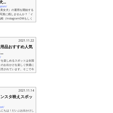
..
agram/
男・美女犬）の運用を開始する
を写真に残しませんか？「イ
InstagramDMもしく
ロ...
2021.11.22
け用品おすすめ人気
.
/
けを楽しめるスポットは全国
とのお出かけを楽しく快適に
販売されています。そこで今
.
2021.11.14
インスタ映えスポッ
pot/
んにちは！だいぶお出かけし