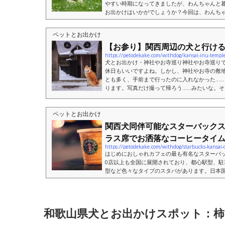
やすい時期になってきましたが、わんちゃんと
お出かけはいかがでしょうか？今回は、わんち
る方へおすすめのスポットを15か所ご紹介しま..
ペットとお出かけ
【お参り】関西周辺の犬と行ける
https://petodekake.com/withdog/kansai-inu-temple
犬とお出かけ・神社やお寺巡り神社やお寺巡り
休日もいいですよね。しかし、神社やお寺の敷
とも多く、手前まで行ったのに入れなかった…
ります。写真だけ撮って帰ろう……みたいな。そこ
ペットとお出かけ
関西犬同伴可能なスターバックス
ラス席でお洒落なコーヒータイム..
https://petodekake.com/withdog/starbucks-kansai-
はじめにおしゃれカフェの最も有名なスターバッ
0店以上も全国に展開されており、都心駅型、駐
型など色々なタイプのスタバがあります。日本
は基本ペットNGなのですが、一部店舗ではテラス.
和歌山県犬とお出かけスポット：