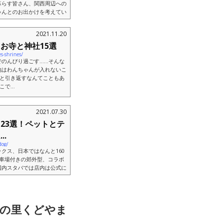
暮らす皆さん、関西周辺への
ゃんとのお出かけを考えてい
.
2021.11.20
お寺と神社15選
s-shrines/
でのんびり過ごす……そんな
地はわんちゃんが入れないこ
…と引き返すなんてこともあ
で...
2021.07.30
23選！ペットとテ
.
dog/
クス、日本ではなんと160
車場付きの郊外型、コラボ
国内スタバでは店内は公式に
..
柿の里くどやま