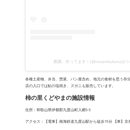
農園、作ってます！(@nouentsukuru)
各種土産物、弁当、惣菜、パン屋含め、地元の食材を思う存
店の入口では鮎の塩焼き、ズガニも販売しています。
柿の里くどやまの施設情報
住所：和歌山県伊都郡九度山町入郷5-5
アクセス：【電車】南海鉄道九度山駅から徒歩15分 【車】京