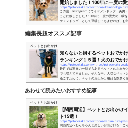
開始しました！100年に一度の愛犬.
https://petodekake.com/withdog/ikemen-dogs-inst
この度、Instagramにてイケメンドッグ（美
ことに致しました！100年に一度の愛犬の一瞬
ケメンドッグ」として登場してもよければ、お気軽（
はフォーム）からにお問い合わせください！またプ
編集長超オススメ記事
ペットとお出かけ
知らないと損するペットおでか
ランキング１５選！犬のおでかけ..
https://petodekake.com/withpet/pet-odekake-goods
最近では家族の一員でもあるペットとのお出か
でも増えてきました。そんな中、大切なペット
過ごすために、ペットのお出かけ用品も数多く
回は、日常の散歩から旅行などの遠出まで、お..
あわせて読みたいおすすめ記事
ペットとお出かけ
【関西周辺】ペットとお出かけ
ト15選！
https://petodekake.com/withdog/kansai-insta-pet-s
関西周辺へわんちゃんと楽しいお出かけを！こ