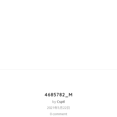
4685782_M
by
Csptl
2021年5月22日
0 comment