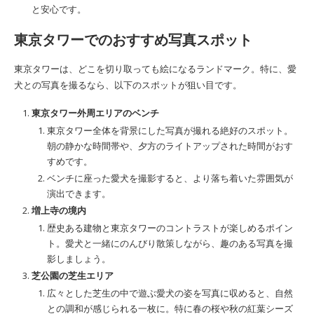
と安心です。
東京タワーでのおすすめ写真スポット
東京タワーは、どこを切り取っても絵になるランドマーク。特に、愛
犬との写真を撮るなら、以下のスポットが狙い目です。
東京タワー外周エリアのベンチ
東京タワー全体を背景にした写真が撮れる絶好のスポット。
朝の静かな時間帯や、夕方のライトアップされた時間がおす
すめです。
ベンチに座った愛犬を撮影すると、より落ち着いた雰囲気が
演出できます。
増上寺の境内
歴史ある建物と東京タワーのコントラストが楽しめるポイン
ト。愛犬と一緒にのんびり散策しながら、趣のある写真を撮
影しましょう。
芝公園の芝生エリア
広々とした芝生の中で遊ぶ愛犬の姿を写真に収めると、自然
との調和が感じられる一枚に。特に春の桜や秋の紅葉シーズ