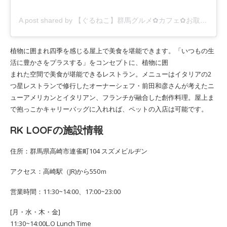
A post shared by 【ぐるねこ】群馬グルメ✿︎カフェ✿︎お取り寄せ (@gunma_guruneko)
植物に囲まれ四季を感じる屋上で美食を堪能できます。「いつもの生
活に豊かさをプラスする」をコンセプトに、植物に囲
まれた空間で美食が堪能できるレストラン。メニューはイタリアの2
つ星レストランで修行したオーナーシェフ・前田和彦さんが考えたニ
ューアメリカンとイタリアン、フランチが融合した創作料理。屋上ま
で抱っこかキャリーバッグに入れれば、ペットの入店は可能です。
RK LOOFの施設情報
住所：群馬県高崎市連雀町104 スズメビルヂン
アクセス：高崎駅（JR)から550ｍ
営業時間：11:30~14:00、17:00~23:00
[月・水・木・金]
11:30~14:00L.O Lunch Time