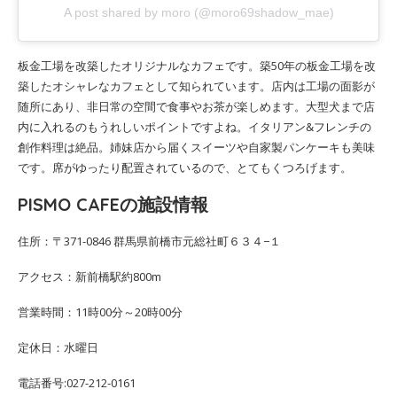
A post shared by moro (@moro69shadow_mae)
板金工場を改築したオリジナルなカフェです。築50年の板金工場を改
築したオシャレなカフェとして知られています。店内は工場の面影が
随所にあり、非日常の空間で食事やお茶が楽しめます。大型犬まで店
内に入れるのもうれしいポイントですよね。イタリアン&フレンチの
創作料理は絶品。姉妹店から届くスイーツや自家製パンケーキも美味
です。席がゆったり配置されているので、とてもくつろげます。
PISMO CAFEの施設情報
住所：〒371-0846 群馬県前橋市元総社町６３４−１
アクセス：新前橋駅約800m
営業時間：11時00分～20時00分
定休日：水曜日
電話番号:027-212-0161