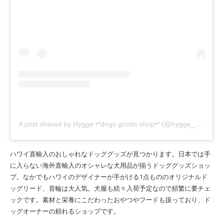
A post shared by Hygge •*dogs goods shop•* (@hygge_827)
ハワイ直輸入のおしゃれなドッググッズが見つかります。日本では手
に入らない海外直輸入のオシャレな犬用品が揃うドッググッズショッ
プ。なかでもハワイのデザイナーが手がける1点もののオリジナルド
ッグリード、首輪は大人気。犬服も続々入荷予定なので頻繁に要チェ
ックです。素材と栄養にこだわったおやつやフードも扱っており、ド
ッグオーナーの頼れるショップです。