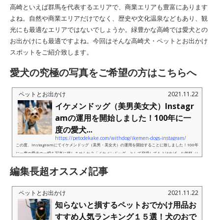
高崎といえば群馬を代表するエリアで、商業エリアも豊富にあります
よね。自然や商業エリアだけでなく、歴史や文化温泉などもあり、観
光にも最適なエリアではないでしょうか。緑豊かな高崎では愛犬との
お出かけにも最適ですよね。今回はそんな高崎犬・ペットとお出かけ
スポットをご紹介致します。
愛犬の究極の写真をご希望の方はこちらへ
ペットとお出かけ
2021.11.22
イケメンドッグ（美男美女犬）Instagr
amの運用を開始しました！100年に一
度の愛犬...
https://petodekake.com/withdog/ikemen-dogs-instagram/
この度、Instagramにてイケメンドッグ（美男・美女犬）の運用を開始することに致しました！100年
に一度の愛犬の一瞬を写真に残しませんか？「イケメンドッグ」として登場してもよければ、お気軽（I
nstagramDMもしくはフォーム）からにお問い合わせください！またプロ...
編集長超オススメ記事
ペットとお出かけ
2021.11.22
知らないと損するペットおでかけ用品お
すすめ人気ランキング１５選！犬のおで