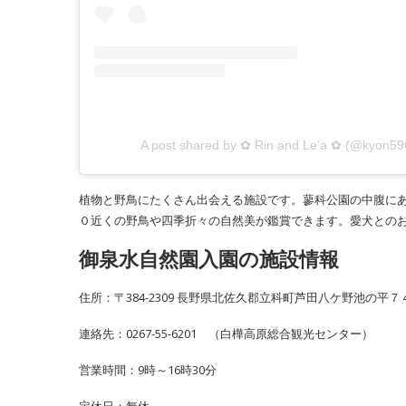
A post shared by ✿ Rin and Le’a ✿ (@kyon5
植物と野鳥にたくさん出会える施設です。蓼科公園の中腹に
０近くの野鳥や四季折々の自然美が鑑賞できます。愛犬との
御泉水自然園入園の施設情報
住所：〒384-2309 長野県北佐久郡立科町芦田八ケ野池の平７
連絡先：0267-55-6201 （白樺高原総合観光センター）
営業時間：9時～16時30分