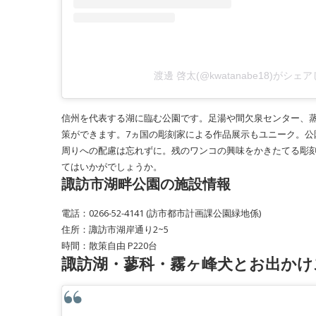
渡邊 啓太(@kwatanabe18)がシェ
信州を代表する湖に臨む公園です。足湯や間欠泉センター、
策ができます。7ヵ国の彫刻家による作品展示もユニーク。
周りへの配慮は忘れずに。残のワンコの興味をかきたてる彫
てはいかがでしょうか。
諏訪市湖畔公園の施設情報
電話：0266-52-4141 (訪市都市計画課公園緑地係)
住所：諏訪市湖岸通り2~5
時間：散策自由 P220台
諏訪湖・蓼科・霧ヶ峰犬とお出かけ