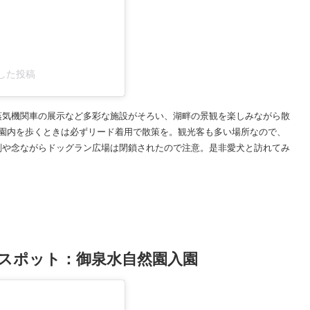
アした投稿
蒸気機関車の展示など多彩な施設がそろい、湖畔の景観を楽しみながら散
公園内を歩くときは必ずリード着用で散策を。観光客も多い場所なので、
刻や念ながらドッグラン広場は閉鎖されたので注意。是非愛犬と訪れてみ
スポット：御泉水自然園入園