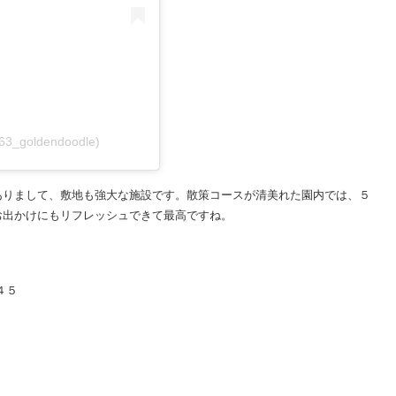
963_goldendoodle)
ありまして、敷地も強大な施設です。散策コースが清美れた園内では、５
お出かけにもリフレッシュできて最高ですね。
４５