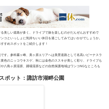
ける美しい道路が多く、ドライブで旅を楽しむのがだんぜんおすすめで
ワンコといっしょに気持ちいい休日を過ごしてみてはいかがでしょうか。
おすすめスポットをご紹介します！
載です。参科霧ヶ峰、美ヶ原エリアへは美景道路として名高いビーナスラ
は黄色のニッコウキスゲ、秋には金色のススキが美しく彩り、ドライブも
や八島ヶ原湿原、踊場湿原などの自然保護地域はワンコNGなところも
スポット：諏訪市湖畔公園