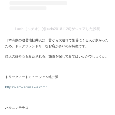
Lucio（ルチオ）(@lucio20181126)がシェアした投稿
日本有数の避暑地軽井沢は、昔から犬連れで別荘にくる人が多かった
ため、ドッグフレンドリーなお店が多いのが特徴です。
柴犬の好奇心もみたされる、施設を探してみてはいかがでしょうか。
トリックアートミュージアム軽井沢
https://art-karuizawa.com/
ハルニレテラス