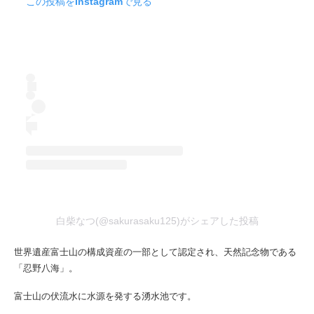
この投稿をInstagramで見る
白柴なつ(@sakurasaku125)がシェアした投稿
世界遺産富士山の構成資産の一部として認定され、天然記念物である
「忍野八海」。
富士山の伏流水に水源を発する湧水池です。