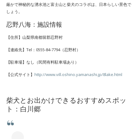
厳かで神秘的な湧水池と富士山と柴犬のコラボは、日本らしい景色で
しょう。
忍野八海：施設情報
【住所】山梨県南都留郡忍野村
【連絡先】Tel：0555-84-7794（忍野村）
【駐車場】なし（民間有料駐車場あり）
【公式サイト】
http://www.vill.oshino.yamanashi.jp/8lake.html
柴犬とお出かけできるおすすめスポッ
ト：白川郷