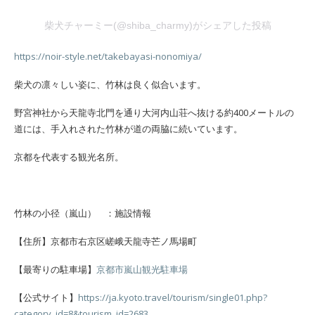
柴犬チャーミー(@shiba_charmy)がシェアした投稿
https://noir-style.net/takebayasi-nonomiya/
柴犬の凛々しい姿に、竹林は良く似合います。
野宮神社から天龍寺北門を通り大河内山荘へ抜ける約400メートルの
道には、手入れされた竹林が道の両脇に続いています。
京都を代表する観光名所。
竹林の小径（嵐山） ：施設情報
【住所】京都市右京区嵯峨天龍寺芒ノ馬場町
【最寄りの駐車場】
京都市嵐山観光駐車場
【公式サイト】
https://ja.kyoto.travel/tourism/single01.php?
category_id=8&tourism_id=2683