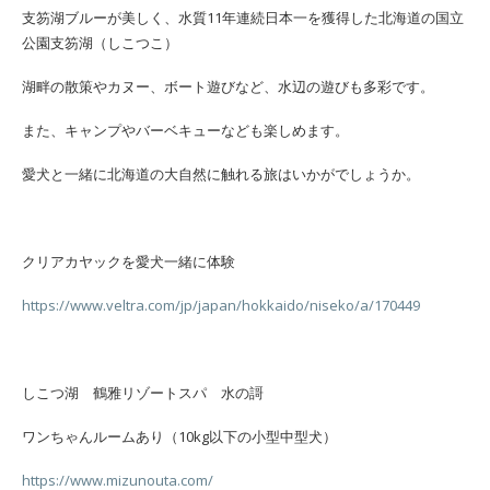
支笏湖ブルーが美しく、水質11年連続日本一を獲得した北海道の国立
公園支笏湖（しこつこ）
湖畔の散策やカヌー、ボート遊びなど、水辺の遊びも多彩です。
また、キャンプやバーベキューなども楽しめます。
愛犬と一緒に北海道の大自然に触れる旅はいかがでしょうか。
クリアカヤックを愛犬一緒に体験
https://www.veltra.com/jp/japan/hokkaido/niseko/a/170449
しこつ湖 鶴雅リゾートスパ 水の謌
ワンちゃんルームあり（10kg以下の小型中型犬）
https://www.mizunouta.com/