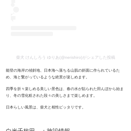
柴犬 けんしろう ゆりあ(@nerishiro)がシェアした投稿
能登の海岸の傾斜地、日本海へ落ちる山肌の斜面に作られているた
め、海と繋がっているような絶景が楽しめます。
四季を折々楽しめる美しい景色は、春の水が貼られた田んぼから始ま
り、冬の雪化粧された段々の美しさまで楽しめます。
日本らしい風景は、柴犬と相性ピッタリです。
白米千枚田 ：施設情報