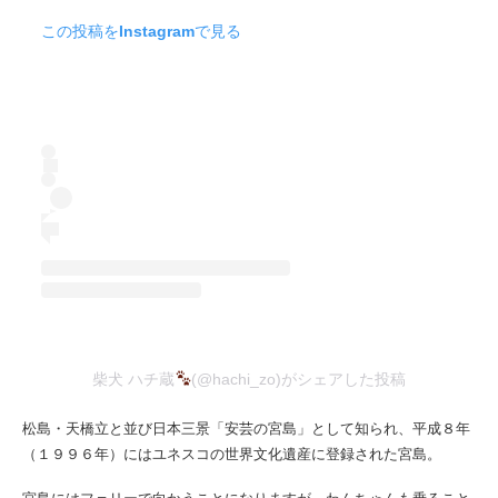
この投稿をInstagramで見る
柴犬 ハチ蔵
(@hachi_zo)がシェアした投稿
松島・天橋立と並び日本三景「安芸の宮島」として知られ、平成８年
（１９９６年）にはユネスコの世界文化遺産に登録された宮島。
宮島にはフェリーで向かうことになりますが、わんちゃんも乗ること