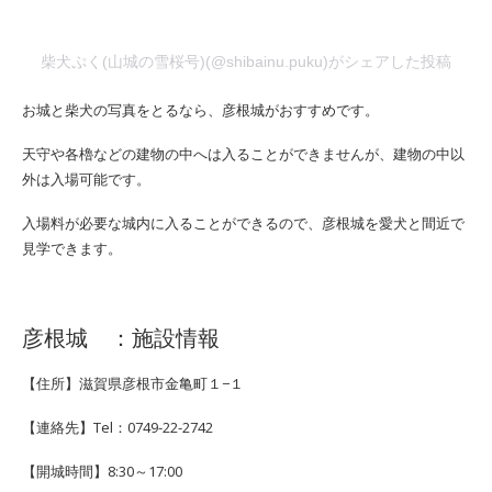
柴犬ぷく(山城の雪桜号)(@shibainu.puku)がシェアした投稿
お城と柴犬の写真をとるなら、彦根城がおすすめです。
天守や各櫓などの建物の中へは入ることができませんが、建物の中以
外は入場可能です。
入場料が必要な城内に入ることができるので、彦根城を愛犬と間近で
見学できます。
彦根城 ：施設情報
【住所】滋賀県彦根市金亀町１−１
【連絡先】Tel：0749-22-2742
【開城時間】8:30～17:00