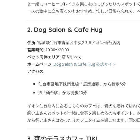
と一緒にコーヒーブレイクを楽しむのにぴったりのスポット
ースの途中に立ち寄るのもおすすめ。忙しい日常を忘れて、
2. Dog Salon & Cafe Hug
住所
: 宮城県仙台市青葉区中央2-3-6 イオン仙台店内
営業時間
: 10:00〜20:00
ペット同伴エリア
: 店内すべて
ホームページ
:
Dog Salon & Cafe Hug 公式サイト
アクセス
:
仙台市営地下鉄南北線「広瀬通駅」から徒歩5分
JR「仙台駅」から徒歩10分
イオン仙台店内にあるこちらのカフェは、愛犬を連れて店内
飼い主さんとペットが一緒に食事を楽しめるのもポイント。
がら飼い主さんはゆったりカフェタイムを過ごせます。雨の
3. 森のテラスカフェ TIKI