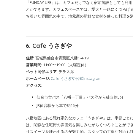
「FUNDAY LIFE」は、カフェだけでなく宿泊施設として
とができます。カフェスペースでは、愛犬と一緒にくつろげ
ち着いた雰囲気の中で、地元産の新鮮な食材を使った料理を
6. Cafe うさぎや
住所
: 宮城県仙台市青葉区八幡1-4-19
営業時間
: 11:00〜19:00（火曜定休）
ペット同伴エリア
: テラス席
ホームページ
:
Cafe うさぎや公式Instagram
アクセス
:
仙台市営バス「八幡一丁目」バス停から徒歩約5分
JR仙台駅から車で約15分
八幡地区にある隠れ家的なカフェ「うさぎや」は、季節ごとに
は、閑静な住宅街の雰囲気を楽しみながらくつろぐことがで
りスイーツを味わえるのが魅力的。スタッフの丁寧な対応も