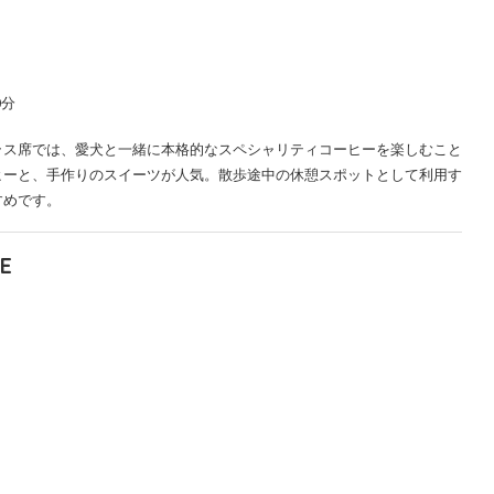
0分
ラス席では、愛犬と一緒に本格的なスペシャリティコーヒーを楽しむこと
ヒーと、手作りのスイーツが人気。散歩途中の休憩スポットとして利用す
すめです。
E