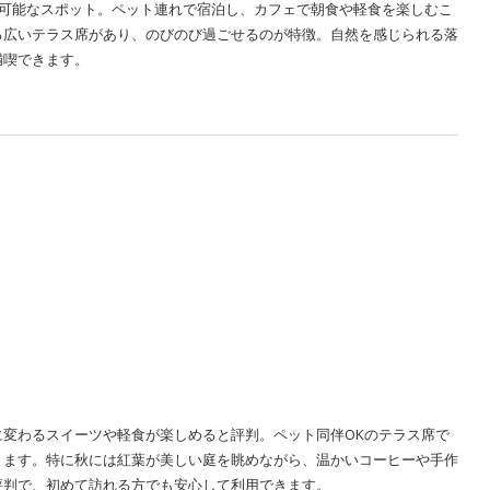
も利用可能なスポット。ペット連れで宿泊し、カフェで朝食や軽食を楽しむこ
る広いテラス席があり、のびのび過ごせるのが特徴。自然を感じられる落
満喫できます。
変わるスイーツや軽食が楽しめると評判。ペット同伴OKのテラス席で
きます。特に秋には紅葉が美しい庭を眺めながら、温かいコーヒーや手作
評判で、初めて訪れる方でも安心して利用できます。