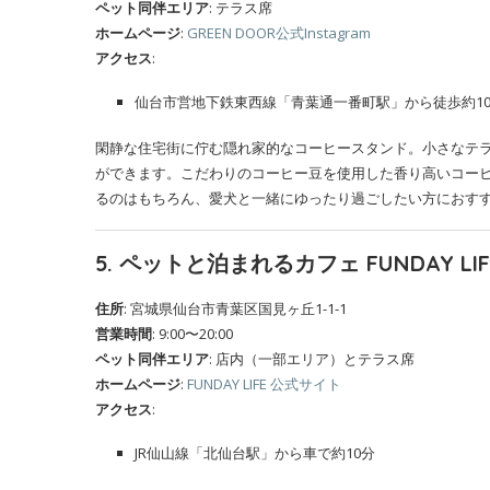
ペット同伴エリア
: テラス席
ホームページ
:
GREEN DOOR公式Instagram
アクセス
:
仙台市営地下鉄東西線「青葉通一番町駅」から徒歩約1
閑静な住宅街に佇む隠れ家的なコーヒースタンド。小さなテ
ができます。こだわりのコーヒー豆を使用した香り高いコー
るのはもちろん、愛犬と一緒にゆったり過ごしたい方におす
5. ペットと泊まれるカフェ FUNDAY LIF
住所
: 宮城県仙台市青葉区国見ヶ丘1-1-1
営業時間
: 9:00〜20:00
ペット同伴エリア
: 店内（一部エリア）とテラス席
ホームページ
:
FUNDAY LIFE 公式サイト
アクセス
:
JR仙山線「北仙台駅」から車で約10分