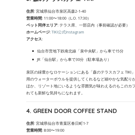
住所
: 宮城県仙台市泉区高森2-1-40
営業時間
: 11:00〜18:00（L.O. 17:30）
ペット同伴エリア
: テラス席、一部店内（事前確認が必要）
ホームページ
:
TIKI公式Instagram
アクセス
:
仙台市営地下鉄南北線「泉中央駅」から車で15分
JR「仙台駅」から車で30分（駐車場あり）
泉区の緑豊かなロケーションにある「森のテラスカフェ TIK
用のウォーターボウルを提供してくれるなど細やかな気配り
ほか、リゾート地にいるような雰囲気が味わえるのもこのカ
れても新鮮な気持ちになれます。
4. GREEN DOOR COFFEE STAND
住所
: 宮城県仙台市青葉区春日町1-7
営業時間
: 8:00〜19:00