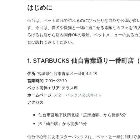
はじめに
仙台は、ペット連れで訪れるのにぴったりな自然や公園が多
す。今回は、愛犬や愛猫と一緒に過ごせる素敵なカフェを15
ろげるお店から店内同伴OKの場所、ペットメニューのあるカ
ぜひ訪れてみてください。
1. STARBUCKS 仙台青葉通り一番町
住所
: 宮城県仙台市青葉区一番町4-5-19
営業時間
: 7:00〜22:30
ペット同伴エリア
: テラス席
ホームページ
:
スターバックス公式サイト
アクセス
:
仙台市営地下鉄南北線「広瀬通駅」から徒歩5分
JR「仙台駅」から徒歩15分
仙台中心部にあるスターバックスは、ペットと一緒に利用で