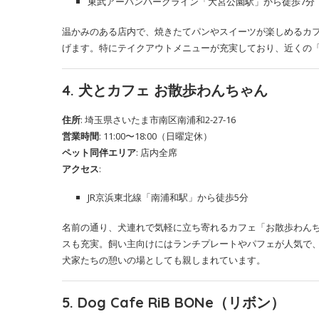
東武アーバンパークライン「大宮公園駅」から徒歩7分
温かみのある店内で、焼きたてパンやスイーツが楽しめるカ
げます。特にテイクアウトメニューが充実しており、近くの
4. 犬とカフェ お散歩わんちゃん
住所
: 埼玉県さいたま市南区南浦和2-27-16
営業時間
: 11:00〜18:00（日曜定休）
ペット同伴エリア
: 店内全席
アクセス
:
JR京浜東北線「南浦和駅」から徒歩5分
名前の通り、犬連れで気軽に立ち寄れるカフェ「お散歩わん
スも充実。飼い主向けにはランチプレートやパフェが人気で
犬家たちの憩いの場としても親しまれています。
5. Dog Cafe RiB BONe（リボン）