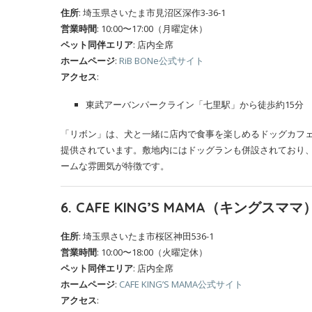
住所
: 埼玉県さいたま市見沼区深作3-36-1
営業時間
: 10:00〜17:00（月曜定休）
ペット同伴エリア
: 店内全席
ホームページ
:
RiB BONe公式サイト
アクセス
:
東武アーバンパークライン「七里駅」から徒歩約15分
「リボン」は、犬と一緒に店内で食事を楽しめるドッグカフ
提供されています。敷地内にはドッグランも併設されており
ームな雰囲気が特徴です。
6. CAFE KING’S MAMA（キングスママ
住所
: 埼玉県さいたま市桜区神田536-1
営業時間
: 10:00〜18:00（火曜定休）
ペット同伴エリア
: 店内全席
ホームページ
:
CAFE KING’S MAMA公式サイト
アクセス
: