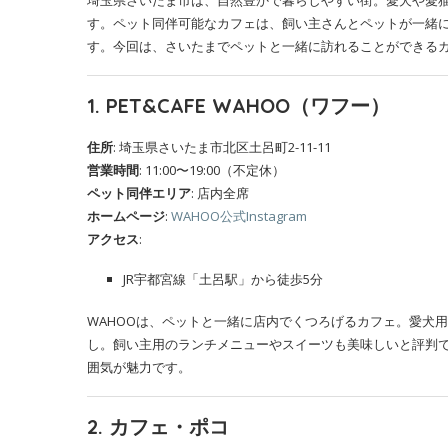
埼玉県さいたま市は、自然豊かで暮らしやすい街。愛犬や愛
す。ペット同伴可能なカフェは、飼い主さんとペットが一緒
す。今回は、さいたまでペットと一緒に訪れることができるカ
1. PET&CAFE WAHOO（ワフー）
住所
: 埼玉県さいたま市北区土呂町2-11-11
営業時間
: 11:00〜19:00（不定休）
ペット同伴エリア
: 店内全席
ホームページ
:
WAHOO公式Instagram
アクセス
:
JR宇都宮線「土呂駅」から徒歩5分
WAHOOは、ペットと一緒に店内でくつろげるカフェ。愛犬
し。飼い主用のランチメニューやスイーツも美味しいと評判
囲気が魅力です。
2. カフェ・ポコ