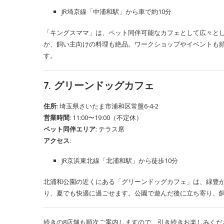
JR埼京線「中浦和駅」から車で約10分
「キングスママ」は、ペット同伴可能なカフェとして広々と
か、飼い主向けの料理も絶品。ワークショップやイベントも
す。
7. グリーンドッグカフェ
住所
: 埼玉県さいたま市浦和区常盤6-4-2
営業時間
: 11:00〜19:00（不定休）
ペット同伴エリア
: テラス席
アクセス
:
JR京浜東北線「北浦和駅」から徒歩10分
北浦和公園の近くにある「グリーンドッグカフェ」は、緑豊
り、夏でも快適に過ごせます。公園で遊んだ後に立ち寄り、
続きの8店舗も順次ご案内しますので、引き続きお楽しみくだ