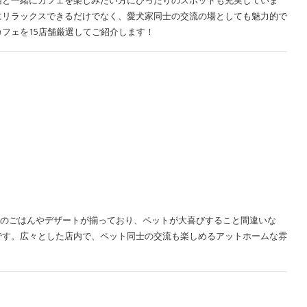
猫と一緒にカフェを楽しみたい方にぴったりのスポットも充実していま
にリラックスできるだけでなく、愛犬家同士の交流の場としても魅力的で
フェを15店舗厳選してご紹介します！
用のごはんやデザートが揃っており、ペットが大喜びすること間違いな
です。広々とした店内で、ペット同士の交流も楽しめるアットホームな雰