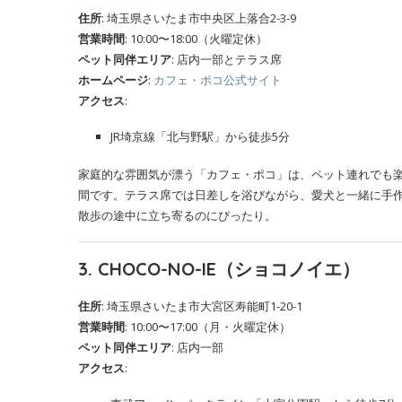
住所
: 埼玉県さいたま市中央区上落合2-3-9
営業時間
: 10:00〜18:00（火曜定休）
ペット同伴エリア
: 店内一部とテラス席
ホームページ
:
カフェ・ポコ公式サイト
アクセス
:
JR埼京線「北与野駅」から徒歩5分
家庭的な雰囲気が漂う「カフェ・ポコ」は、ペット連れでも
間です。テラス席では日差しを浴びながら、愛犬と一緒に手
散歩の途中に立ち寄るのにぴったり。
3. CHOCO-NO-IE（ショコノイエ）
住所
: 埼玉県さいたま市大宮区寿能町1-20-1
営業時間
: 10:00〜17:00（月・火曜定休）
ペット同伴エリア
: 店内一部
アクセス
: