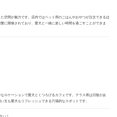
した空間が魅力です。店内ではペット用のごはんやおやつが注文できるほ
頻繁に開催されており、愛犬と一緒に楽しい時間を過ごすことができま
かなロケーションで愛犬とくつろげるカフェです。テラス席は日陰があ
飼い主も愛犬もリフレッシュできる穴場的なスポットです。
さい！