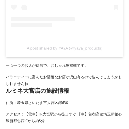
A post shared by YAYA (@yaya_products)
一つ一つのお店が綺麗で、おしゃれ感満載です。
バラエティーに富んだお洒落なお店が沢山有るので悩んでしまうかも
しれませんね。
ルミネ大宮店の施設情報
住所：埼玉県さいたま市大宮区錦630
アクセス：【電車】JR大宮駅から徒歩すぐ 【車】首都高速埼玉新都心
線新都心西ICから約5分