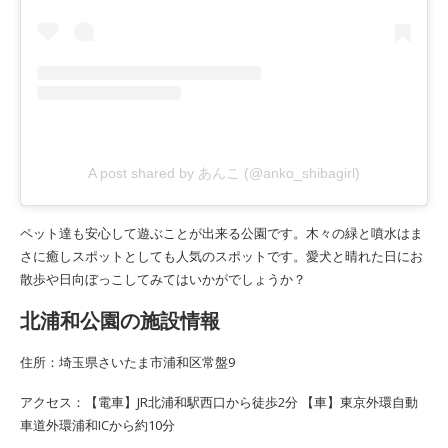
A post shared by あんこ (@anko_shibagirl)
ペット達も安心して遊ぶことが出来る公園です。木々の緑と噴水はま
さに癒しスポットとしても人気のスポットです。愛犬と晴れた日にお
散歩や日向ぼっこしてみてはいかがでしょうか？
北浦和公園の施設情報
住所：埼玉県さいたま市浦和区常盤9
アクセス：【電車】JR北浦和駅西口から徒歩2分 【車】東京外環自動
車道外環浦和ICから約10分