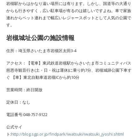
岩槻駅からはかなり遠い場所には有ります。しかし、国道等の大通り
からも行きやすく，広い駐車場が有るのは嬉しいですよね。車で家族
連れからペット連れまで幅広いレジャースポットとして人気の公園で
す。
岩槻城址公園の施設情報
住所：埼玉県さいたま市岩槻区太田3-4
アクセス：【電車】東武鉄道岩槻駅からさいたま市コミュニティバス
慈恩寺観音行き(土・日・祝は運休)に乗り約7分、岩槻城跡公園下車す
ぐ 【車】東北自動車道岩槻ICから約10分
営業時間：終日開放
定休日：なし
電話番号:048-757-9122
公式サイ
ト:
http://blog.sgp.or.jp/findpark/iwatsuki/iwatsuki_jyoshi.shtml