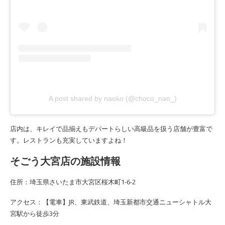
A post shared by naoko (@choco_nao_)
店内は、キレイで品揃えもデパートらしい高級品を扱う店舗が豊富で
す。レストランも充実していますよね！
そごう大宮店の施設情報
住所：埼玉県さいたま市大宮区桜木町1-6-2
アクセス：【電車】JR、東武鉄道、埼玉新都市交通ニューシャトル大
宮駅から徒歩3分