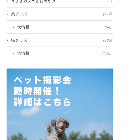
うさぎカフェとお出かけ
(1)
犬グッズ
(112)
犬情報
(94)
猫グッズ
(183)
猫情報
(170)