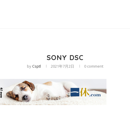
SONY DSC
by
Csptl
2021年7月2日
0 comment