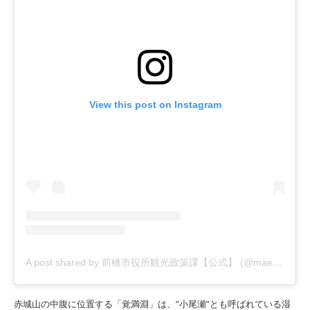
View this post on Instagram
A post shared by 前橋市役所観光政策課【公式】 (@maebashi_trip)
赤城山の中腹に位置する「覚満淵」は、”小尾瀬”とも呼ばれている湿