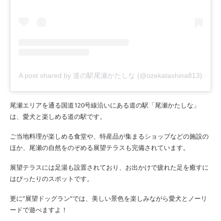
A post shared by 道の駅尾瀬かたしな (@ozekatashina813)
尾瀬エリアを通る国道120号線沿いにある道の駅「尾瀬かたしな」
は、愛犬と楽しめる道の駅です。
ご当地料理が楽しめる食堂や、特産品が集まるショップなどの施設の
ほか、尾瀬の自然をのぞめる展望テラスも完備されています。
展望テラスには足湯も設置されており、お出かけで疲れた足を癒すに
はぴったりのスポットです。
更に”展望ドッグラン”では、美しい景色を楽しみながら愛犬とノーリ
ードで遊べますよ！