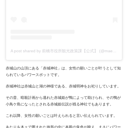
A post shared by 前橋市役所観光政策課【公式】 (@maebashi_trip)
赤城山の山頂にある「赤城神社」は、女性の願いごとが叶うとして知
られているパワースポットです。
赤城神社は赤城山と湖の神様である、赤城明神をお祀りしています。
その昔、暗殺計画から逃れた赤城姫が鴨によって助けられ、その鴨が
小鳥ケ島になったとされる赤城姫伝説が残る神社でもあります。
これ以降、女性の願いごとは叶えられると言い伝えられています。
あたりを木々で囲まれた地形の中に本殿の朱色が映え、まさにパワー