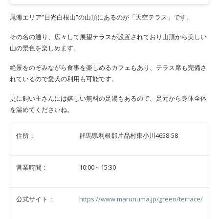
尾瀬エリア”日光白根山”の山頂にあるのが「天空テラス」です。
その名の通り、広々して展望テラスが設置されており山頂から美しい
山の景色を楽しめます。
絶景をのぞみながら食事を楽しめるカフェもあり、テラス席も完備さ
れているので愛犬の利用も可能です。
更に飼い主さんには嬉しい無料の足湯もあるので、足元から身体全体
を温めてくださいね。
住所：
群馬県利根郡片品村東小川4658-58
営業時間：
10:00～15:30
公式サイト：
https://www.marunuma.jp/green/terrace/