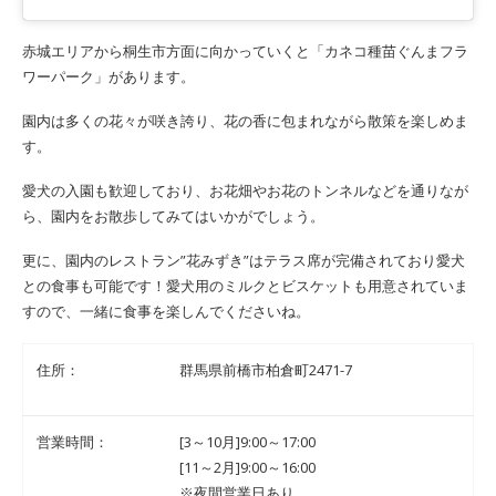
赤城エリアから桐生市方面に向かっていくと「カネコ種苗ぐんまフラ
ワーパーク」があります。
園内は多くの花々が咲き誇り、花の香に包まれながら散策を楽しめま
す。
愛犬の入園も歓迎しており、お花畑やお花のトンネルなどを通りなが
ら、園内をお散歩してみてはいかがでしょう。
更に、園内のレストラン”花みずき”はテラス席が完備されており愛犬
との食事も可能です！愛犬用のミルクとビスケットも用意されていま
すので、一緒に食事を楽しんでくださいね。
住所：
群馬県前橋市柏倉町2471-7
営業時間：
[3～10月]9:00～17:00
[11～2月]9:00～16:00
※夜間営業日あり