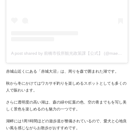
A post shared by 前橋市役所観光政策課【公式】 (@maebashi_trip)
赤城山近くにある「赤城大沼」は、周りを森で囲まれた湖です。
秋から冬にかけてはワカサギ釣りを楽しめるスポットとしても多くの
人で賑わいます。
さらに透明度の高い湖は、森の緑や紅葉の色、空の青までもを写し美
しく景色を楽しめるのも魅力の一つです。
湖畔には1周1時間ほどの遊歩道が整備されているので、愛犬と心地良
い風を感じながらお散歩がおすすめです。