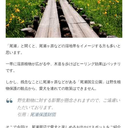
「尾瀬」と聞くと、尾瀬ヶ原などの湿地帯をイメージする方も多いと
思います。
一帯に湿原植物が広がる中、木道を歩けばヒーリング効果はバッチリ
です。
しかし、残念なことに尾瀬ヶ原などがある「尾瀬国立公園」は野生植
物保護の観点から、愛犬を連れての散策はできません。
野生動物に対する影響が懸念されますので、ご遠慮い
ただいております。
引用：
尾瀬保護財団
そこで今回は、尾瀬周辺で愛犬と楽しめるお出かけスポットをご紹介