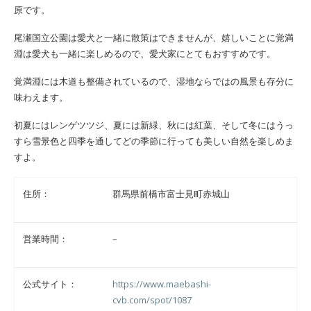
原です。
尾瀬国立公園は愛犬と一緒に散策はできませんが、嬉しいことに覚満
淵は愛犬も一緒に楽しめるので、愛犬家にとてもおすすめです。
覚満淵には木道も整備されているので、湿地ならではの風景も存分に
味わえます。
初夏にはレンゲツツジ、夏には新緑、秋には紅葉、そして冬にはうっ
すら雪景色と四季を通してどの季節に行っても美しい自然を楽しめま
すよ。
住所：
群馬県前橋市富士見町赤城山
営業時間：
–
公式サイト：
https://www.maebashi-
cvb.com/spot/1087