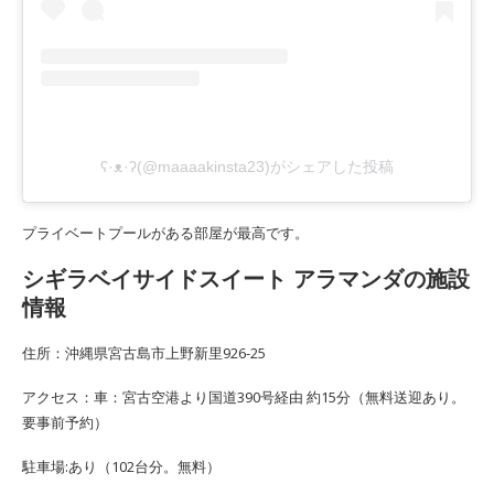
ʕ·ᴥ·ʔ(@maaaakinsta23)がシェアした投稿
プライベートプールがある部屋が最高です。
シギラベイサイドスイート アラマンダの施設
情報
住所：沖縄県宮古島市上野新里926-25
アクセス：車：宮古空港より国道390号経由 約15分（無料送迎あり。
要事前予約）
駐車場:あり（102台分。無料）