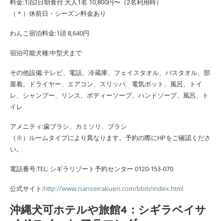
料金:1泊2日朝食付 大人1名 10,800円〜（2名利用時）
（＊）休前日・シーズン料金あり
わんこ宿泊料金:1頭 8,640円
宿泊可能犬種:中型犬まで
その他設備:テレビ、電話、冷蔵庫、フェイスタオル、バスタオル、部
屋着、ドライヤー、エアコン、スリッパ、電気ポット、風呂、トイ
レ、シャンプー、リンス、ボディーソープ、ハンドソープ、風呂、ト
イレ
アメニティ:歯ブラシ、カミソリ、ブラシ
（※）ルームタイプにより異なります。予約の際にHPをご確認くださ
い。
電話番号:TEL: シギラリゾート予約センター 0120-153-070
公式サイト:
http://www.nanseirakuen.com/bbm/index.html
沖縄犬可ホテルや旅館4：シギラベイサ