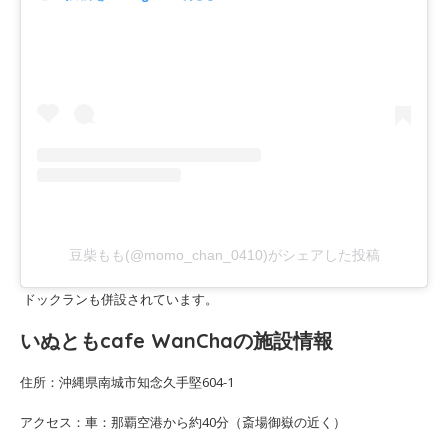
豆柴もも(@momo_chan_0410)がシェアした投稿
ドックランも併設されています。
いぬともcafe WanChaの施設情報
住所：沖縄県南城市知念久手堅604-1
アクセス：車：那覇空港から約40分（斎場御嶽の近く）