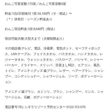
わんこ可客室数:173室／わんこ可客室数6室
料金:1泊2日朝食付 1室 56,160円（サ・税込）〜
（＊）休前日・シーズン料金あり
わんこ宿泊料金:1頭 8,640円（税込）
宿泊可能犬種:大型犬まで（犬種制限あり）
その他設備:テレビ、電話、冷蔵庫、電気ポット、セーフティボック
ス、LAN ケーブル、フェイスタオル、バスタオル、ハンドタオル、レ
ジャータオル、ウォッシュタオル、バスローブ、パジャマ、レジャー
パーカー、ドライヤー、スリッパ、目覚まし時計、エアコン、風呂、
トイレ、アメニティグッズ 歯ブラシ、レザー、ヘアーブラシ、シャン
プー、コンディショナー、シャワージェル、ソープ、ボディーローシ
ョン
アメニティ:歯ブラシ、カミソリ、ブラシ、シャンプー、リンス、シャ
ワージェル、石鹸、ボディーローション
電話番号:TEL: シギラリゾート予約センター 0120-153-070