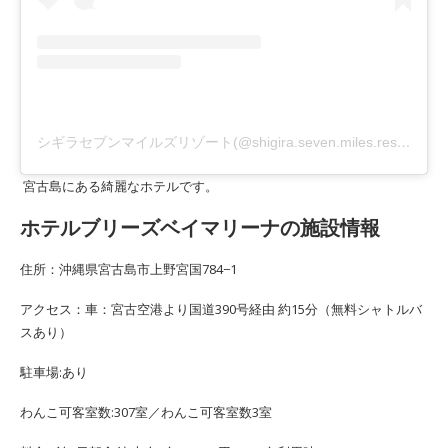
シギラセブンマイルズリゾート(@shigira.seven.miles.resort)がシェアした投稿
宮古島にある綺麗なホテルです。
ホテルブリーズベイマリーナの施設情報
住所：沖縄県宮古島市上野宮国784−1
アクセス：車：宮古空港より国道390号経由 約15分（無料シャトルバ
スあり）
駐車場:あり
わんこ可客室数:307室／わんこ可客室数3室