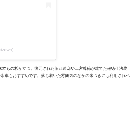
kizawa)
500本もの杉が立つ。復元された旧江連邸や二宮尊徳が建てた報徳仕法農
の水車もおすすめです。落ち着いた雰囲気のなかの米つきにも利用されペ