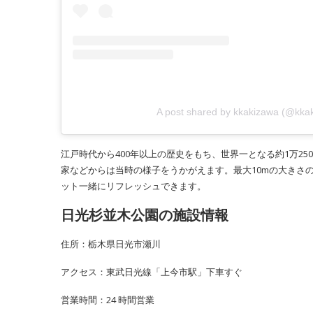
A post shared by kkakizawa (@kka
江戸時代から400年以上の歴史をもち、世界一となる約1万2
家などからは当時の様子をうかがえます。最大10mの大きさ
ット一緒にリフレッシュできます。
日光杉並木公園の施設情報
住所：栃木県日光市瀬川
アクセス：東武日光線「上今市駅」下車すぐ
営業時間：24 時間営業