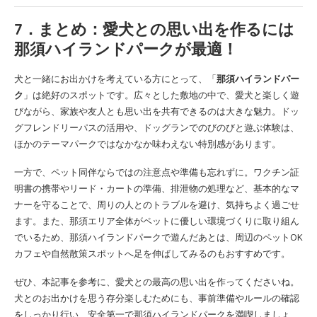
7．まとめ：愛犬との思い出を作るには
那須ハイランドパークが最適！
犬と一緒にお出かけを考えている方にとって、「
那須ハイランドパー
ク
」は絶好のスポットです。広々とした敷地の中で、愛犬と楽しく遊
びながら、家族や友人とも思い出を共有できるのは大きな魅力。ドッ
グフレンドリーパスの活用や、ドッグランでのびのびと遊ぶ体験は、
ほかのテーマパークではなかなか味わえない特別感があります。
一方で、ペット同伴ならではの注意点や準備も忘れずに。ワクチン証
明書の携帯やリード・カートの準備、排泄物の処理など、基本的なマ
ナーを守ることで、周りの人とのトラブルを避け、気持ちよく過ごせ
ます。また、那須エリア全体がペットに優しい環境づくりに取り組ん
でいるため、那須ハイランドパークで遊んだあとは、周辺のペットOK
カフェや自然散策スポットへ足を伸ばしてみるのもおすすめです。
ぜひ、本記事を参考に、愛犬との最高の思い出を作ってくださいね。
犬とのお出かけを思う存分楽しむためにも、事前準備やルールの確認
をしっかり行い、安全第一で那須ハイランドパークを満喫しましょ