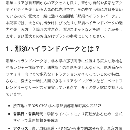
那須エリアは首都圏からのアクセスも良く、豊かな自然や多彩なアク
ティビティを楽しめる人気の観光地です。その中でも特に注目を集め
ているのが、愛犬と一緒に遊べる遊園地「那須ハイランドパーク」。
本記事では、犬とのお出かけにぴったりな那須ハイランドパークの魅
力や楽しみ方、入場時の注意点、周辺スポットなどを詳しくご紹介し
ます。ぜひ愛犬とのお出かけプランの参考にしてください。
1．那須ハイランドパークとは？
那須ハイランドパークは、栃木県の那須高原に位置する広大な敷地を
誇るレジャー施設です。四季折々の自然を楽しみながら、絶叫系から
ファミリー向けまで多彩なアトラクションがそろっているのが特徴。
さらに、愛犬と一緒に入園できるエリアやドッグランなど、ペットフ
レンドリーなサービスが充実している点で、多くの愛犬家に支持され
ています。
所在地
：〒325-0398 栃木県那須郡那須町高久乙3375
営業日・営業時間
：季節やイベントにより変動があるため、公式
サイトで最新情報を要確認
アクセス
：東北自動車道・那須ICから車で約20分程度。東京方面