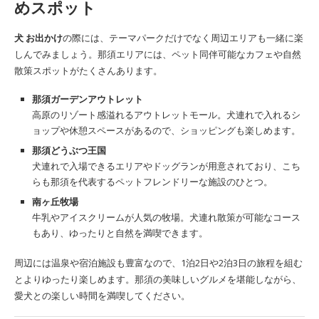
めスポット
犬 お出かけ
の際には、テーマパークだけでなく周辺エリアも一緒に楽
しんでみましょう。那須エリアには、ペット同伴可能なカフェや自然
散策スポットがたくさんあります。
那須ガーデンアウトレット
高原のリゾート感溢れるアウトレットモール。犬連れで入れるシ
ョップや休憩スペースがあるので、ショッピングも楽しめます。
那須どうぶつ王国
犬連れで入場できるエリアやドッグランが用意されており、こち
らも那須を代表するペットフレンドリーな施設のひとつ。
南ヶ丘牧場
牛乳やアイスクリームが人気の牧場。犬連れ散策が可能なコース
もあり、ゆったりと自然を満喫できます。
周辺には温泉や宿泊施設も豊富なので、1泊2日や2泊3日の旅程を組む
とよりゆったり楽しめます。那須の美味しいグルメを堪能しながら、
愛犬との楽しい時間を満喫してください。