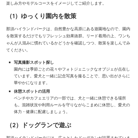
楽しみ方やモデルコースをイメージしてご紹介します。
（1）ゆっくり園内を散策
那須ハイランドパークは、自然豊かな高原にある遊園地なので、園内
を散策するだけでもリフレッシュ効果抜群。リード着用の上、ワンち
ゃんが人混みに慣れているかどうかを確認しつつ、散策を楽しんでみ
てください。
写真撮影スポット探し
園内には季節ごとの花々やフォトジェニックなオブジェが点在し
ています。愛犬と一緒に記念写真を撮ることで、思い出がさらに
華やかになります。
休憩スポットの活用
ベンチやカフェエリアの一部では、犬と一緒に休憩できる場所
も。混雑状況や利用ルールを守りながらこまめに休憩し、愛犬の
体力・健康に配慮しましょう。
（2）ドッグランで遊ぶ
那須ハイランドパークには、広々としたドッグランが設置されていま