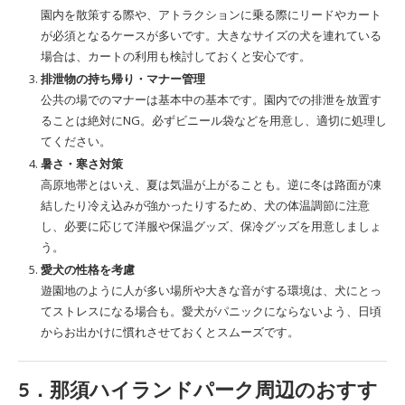
園内を散策する際や、アトラクションに乗る際にリードやカート
が必須となるケースが多いです。大きなサイズの犬を連れている
場合は、カートの利用も検討しておくと安心です。
排泄物の持ち帰り・マナー管理
公共の場でのマナーは基本中の基本です。園内での排泄を放置す
ることは絶対にNG。必ずビニール袋などを用意し、適切に処理し
てください。
暑さ・寒さ対策
高原地帯とはいえ、夏は気温が上がることも。逆に冬は路面が凍
結したり冷え込みが強かったりするため、犬の体温調節に注意
し、必要に応じて洋服や保温グッズ、保冷グッズを用意しましょ
う。
愛犬の性格を考慮
遊園地のように人が多い場所や大きな音がする環境は、犬にとっ
てストレスになる場合も。愛犬がパニックにならないよう、日頃
からお出かけに慣れさせておくとスムーズです。
5．那須ハイランドパーク周辺のおすす