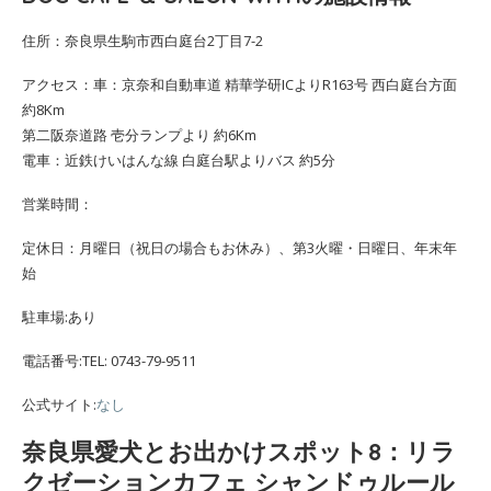
住所：奈良県生駒市西白庭台2丁目7-2
アクセス：車：京奈和自動車道 精華学研ICよりR163号 西白庭台方面
約8Km
第二阪奈道路 壱分ランプより 約6Km
電車：近鉄けいはんな線 白庭台駅よりバス 約5分
営業時間：
定休日：月曜日（祝日の場合もお休み）、第3火曜・日曜日、年末年
始
駐車場:あり
電話番号:TEL: 0743-79-9511
公式サイト:
なし
奈良県愛犬とお出かけスポット8：リラ
クゼーションカフェ シャンドゥルール