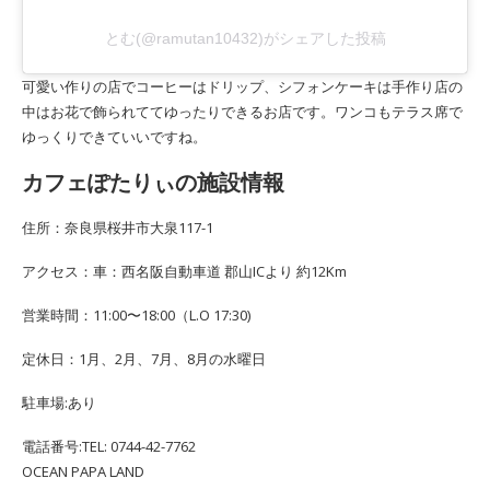
とむ(@ramutan10432)がシェアした投稿
可愛い作りの店でコーヒーはドリップ、シフォンケーキは手作り店の
中はお花で飾られててゆったりできるお店です。ワンコもテラス席で
ゆっくりできていいですね。
カフェぽたりぃの施設情報
住所：奈良県桜井市大泉117-1
アクセス：車：西名阪自動車道 郡山ICより 約12Km
営業時間：11:00〜18:00（L.O 17:30)
定休日：1月、2月、7月、8月の水曜日
駐車場:あり
電話番号:TEL: 0744-42-7762
OCEAN PAPA LAND