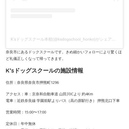
K’sドッグスクール本校(@ksdogschool_honko)がシェアした投稿
奈良市にあるドックスクールです。きめ細かいフォローにより驚くほ
ど礼儀正しくなって帰ってきます。
K’sドッグスクールの施設情報
住所：奈良県奈良市押熊町1296
アクセス：車：京奈和自動車道 山田川ICより 約4Km
電車：近鉄奈良線 学園前駅よりバス（高の原駅行き） 押熊北口下車
営業時間：15:00〜17:00
定休日：年中無休