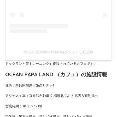
めろん(@loisloisloislane)がシェアした投稿
ドックランと躾トレーニングも併設されているカフェです。
OCEAN PAPA LAND （カフェ）の施設情報
住所：奈良県橿原市飯高町343-1
アクセス：車：京奈和自動車道 橿原北ICより 北西方面約1km
営業時間：10:00〜19:00
定休日：毎週火曜日、第1・2水曜日、第3・4・5・木曜日