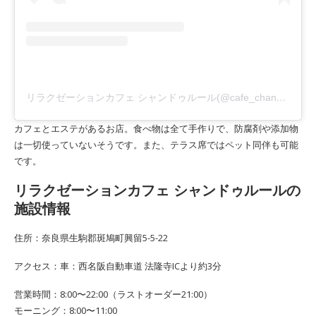
リラクゼーションカフェ シャンドゥルール(@cafe_chandeleur)がシェアした投稿
カフェとエステがあるお店。食べ物は全て手作りで、防腐剤や添加物
は一切使っていないそうです。また、テラス席ではペット同伴も可能
です。
リラクゼーションカフェ シャンドゥルールの
施設情報
住所：奈良県生駒郡斑鳩町興留5-5-22
アクセス：車：西名阪自動車道 法隆寺ICより約3分
営業時間：8:00〜22:00（ラストオーダー21:00）
モーニング：8:00〜11:00